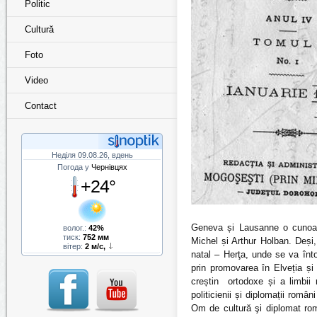
Politic
Cultură
Foto
Video
Contact
Неділя 09.08.26, вдень
Погода у
Чернівцях
+24°
Geneva și Lausanne o cunoașt
волог.:
42%
тиск:
752 мм
Michel și Arthur Holban. Deși, 
вітер:
2 м/с,
natal – Herţa, unde se va înto
prin promovarea în Elveția și 
creștin ortodoxe și a limbii 
politicienii și diplomații româ
Om de cultură şi diplomat rom