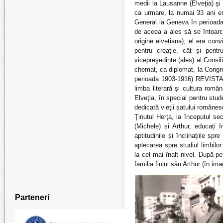
medii la Lausanne (Elveţia) şi 
ca urmare, la numai 33 ani e
General la Geneva în perioada 
de aceea a ales să se întoarc
origine elvețiana); el era con
pentru creație, cât și pentr
vicepreşedinte (ales) al Consi
chemat, ca diplomat, la Congre
perioada 1903-1916) REVISTA
limba literară şi cultura româ
Elveţia, în special pentru stud
dedicată vieţii satului române
Ţinutul Herţa, la începutul se
(Michele) și Arthur, educați î
aptitudinile și înclinațiile sp
aplecarea spre studiul limbilo
la cel mai înalt nivel. După p
familia fiului său Arthur (în im
Parteneri