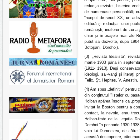
redacţia revistei, biserica vec
de numeroase personalităţi cu
început de secol XX, un adevă
editură şi redacţia unei publi
româneşti, indiferent de zona 
chiar şi în oraşele mari ale R
putut să dezvolte, după 1904, 
Botoşani, Dorohoi).
(3) „Revista Idealistă”, revis
martie 1903 până în septembr
(1911- 1913). Deşi conservato
ideologi, sa¬vanţi şi literaţi
Felix, Şt. Hepites, V. Anestin
(4) Am spus „definitiv” pentru
din conținutul “listelor cu pa
Holban apărea înscris ca „prop
invitat la Boston pentru a co
contact, la nevoie, erau trec
Holban-frate de la Legația R
Dorohoi în perioada 1930-1938.
voia lui Dumnezeu, de către 
această descoperire, căci mare