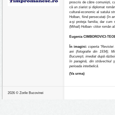
proscris de către comuniști, ca 
că un ziarist și diplomat român
cultural-economic al satului str
Holban, fiind persecutați (în a
a-şi proteja familia; dar cum
(Mihail) Holban- ctitor român a
Eugenia CIMBOROVICI-TEODOR
În imagini:
coperta ”Revistei
ani (fotografie din 1934); 
Bucureşti, imediat după război;
în paragină, din străvechiul 
perioada interbelică.
(Va urma)
2026 © Zorile Bucovinei