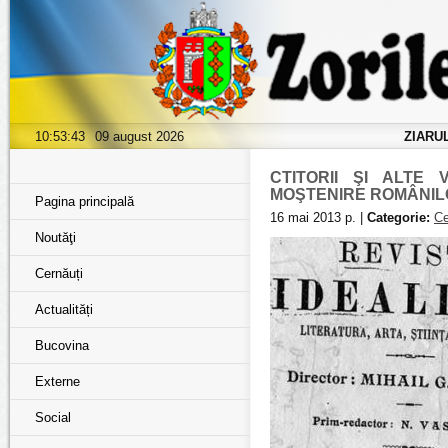
10:53:45
09 august 2026
ZIARU
CTITORII ŞI ALTE 
MOŞTENIRE ROMÂNILOR
Pagina principală
16 mai 2013 р. |
Categorie:
Ce
Noutăţi
Cernăuți
Actualități
Bucovina
Externe
Social