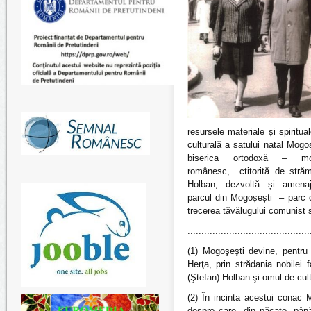
resursele materiale și spiritua
culturală a satului natal Mogo
biserica ortodoxă – mo
românesc, ctitorită de stră
Holban, dezvoltă și amenaj
parcul din Mogoșești – parc c
trecerea tăvălugului comunist s
............................................
(1) Mogoşeşti devine, pentru 
Herţa, prin strădania nobilei 
(Ştefan) Holban şi omul de cul
(2) În incinta acestui conac 
despre care, din păcate, pân