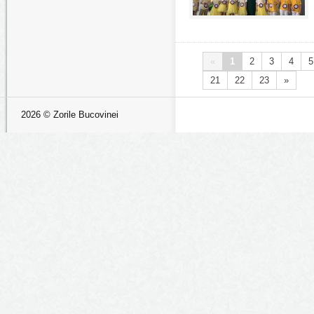
«
1
2
3
4
5
21
22
23
»
2026 © Zorile Bucovinei