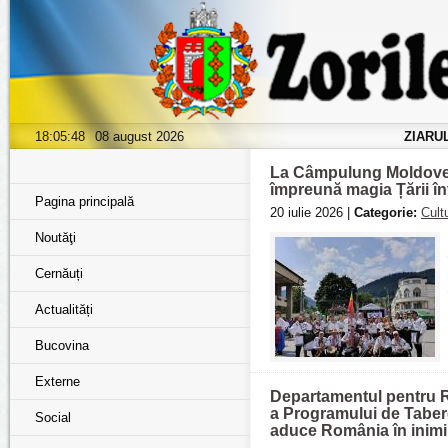
18:05:50
08 august 2026
ZIARU
La Câmpulung Moldovene
împreună magia Țării înt
Pagina principală
20 iulie 2026 |
Categorie:
Cult
Noutăţi
Cernăuți
Actualități
Bucovina
Externe
Departamentul pentru Ro
a Programului de Tabere
Social
aduce România în inimile