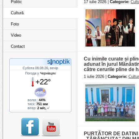
Politic
17 iulie 2026 |
Categorie:
Cult
Cultură
Foto
Video
Contact
Cu inimile curate și pli
adunat în jurul Mănăstir
Субота 08.08.26, вечір
către cerurile pline de h
Погода у
Чернівцях
1 iulie 2026 |
Categorie:
Cultu
+22°
волог.:
44%
тиск:
751 мм
вітер:
2 м/с,
PURTĂTOR DE DATINI
„ŢĂRĂNCUŢA” DIN MA