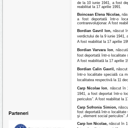
de la 10 iunie 1941, a fost dep
reabilitat la 17 aprilie 1991.
Boincean Elena Nicolae,
născ
a fost deportată într-o lo
contrarevoluţionar. A fost reabil
Bordian Gavril Ion,
născut în
verdictului de la 9 iunie 1941, 
A fost reabilitat la 17 aprilie 19
Bordian Varvara Ion
, născut
fost deportată într-o localitat
A fost reabilitată la 17 aprilie 
Bordian Calin Gavril,
născut 
într-o localitate specială ca 
localitatea respectivă la 11 dec
Carp Nicolae Ion
, născut în 
1941, a fost deportat într-o lo
periculos”. A fost reabilitat la 1
Carp Sofronia Simion,
născut
fost deportată într-o localitat
Parteneri
şi „ element social periculos”. 
Carp Ion Nicolae,
născut în 19