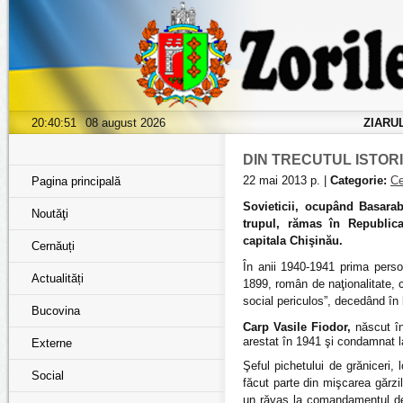
20:40:52
08 august 2026
ZIARU
DIN TRECUTUL ISTOR
22 mai 2013 р. |
Categorie:
Ce
Pagina principală
Sovieticii, ocupând Basarabi
Noutăţi
trupul, rămas în Republi
capitala Chişinău.
Cernăuți
În anii 1940-1941 prima persoa
Actualități
1899, român de naţionalitate, 
social periculos”, decedând în 
Bucovina
Carp Vasile Fiodor,
născut în
arestat în 1941 şi condamnat l
Externe
Şeful pichetului de grăniceri,
Social
făcut parte din mişcarea gărzil
un răvaş la comandamentul de 