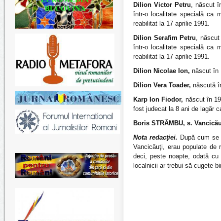
Dilion Victor Petru
, născut î
într-o localitate specială ca 
reabilitat la 17 aprilie 1991.
Dilion Serafim Petru
, născut
într-o localitate specială ca 
reabilitat la 17 aprilie 1991.
Dilion Nicolae Ion,
născut în 
Dilion Vera Toader,
născută î
Karp Ion Fiodor,
născut în 19
fost judecat la 8 ani de lagăr c
Boris STRÂMBU,
s. Vancicău
Nota redacţiei.
După cum se ved
Vancicăuţi, erau populate de 
deci, peste noapte, odată cu o
localnicii ar trebui să cugete bi