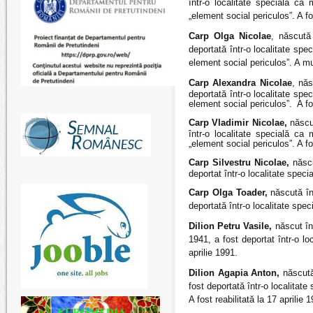
într-o localitate specială ca
„element social periculos”. A fo
Carp Olga Nicolae
, născută
deportată într-o localitate spe
element social periculos”. A mur
Carp Alexandra Nicolae
, năs
deportată într-o localitate spe
element social periculos”. A fos
Carp Vladimir Nicolae,
născut
într-o localitate specială ca
„element social periculos”. A fos
Carp Silvestru Nicolae,
născu
deportat într-o localitate speci
Carp Olga Toader,
născută în 
deportată într-o localitate spec
Dilion Petru Vasile,
născut în 
1941, a fost deportat într-o lo
aprilie 1991.
Dilion Agapia Anton,
născută 
fost deportată într-o localitat
A fost reabilitată la 17 aprilie 