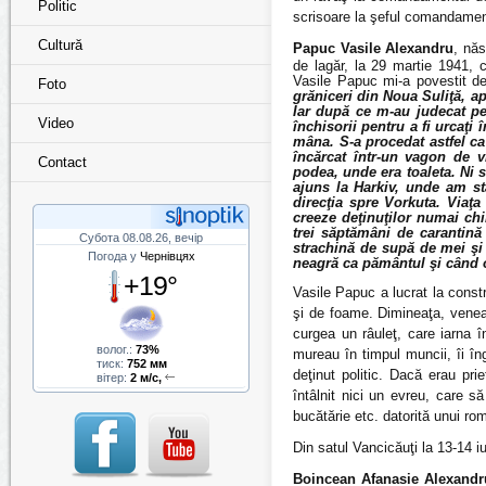
Politic
scrisoare la şeful comandament
Cultură
Papuc Vasile Alexandru
, năs
de lagăr, la 29 martie 1941, c
Vasile Papuc mi-a povestit de
Foto
grăniceri din Noua Suliţă, a
Iar după ce m-au judecat pe
Video
închisorii pentru a fi urcaţi 
mâna. S-a procedat astfel ca
încărcat într-un vagon de 
Contact
podea, unde era toaleta. Ni 
ajuns la Harkiv, unde am st
direcţia spre Vorkuta. Viaţa 
creeze deţinuţilor numai chi
trei săptămâni de carantină
Субота 08.08.26, вечір
strachină de supă de mei şi
Погода у
Чернівцях
neagră ca pământul şi când 
+19°
Vasile Papuc a lucrat la const
şi de foame. Dimineaţa, venea 
curgea un râuleţ, care iarna 
волог.:
73%
mureau în timpul muncii, îi în
тиск:
752 мм
deţinut politic. Dacă erau pr
вітер:
2 м/с,
întâlnit nici un evreu, care s
bucătărie etc. datorită unui ro
Din satul Vancicăuţi la 13-14 iu
Boincean Afanasie Alexandr