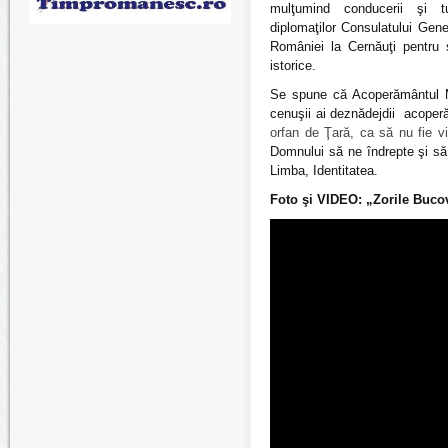
mulţumind conducerii şi tu
diplomaţilor Consulatului Gene
României la Cernăuţi pentru su
istorice.
Se spune că Acoperământul Mai
cenuşii ai deznădejdii acoper
orfan de Ţară, ca să nu fie v
Domnului să ne îndrepte şi să
Limba, Identitatea.
Foto şi VIDEO: „Zorile Buco