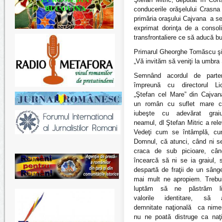
conducerile orăşelului Crasna 
primăria oraşului Cajvana a sem
exprimat dorinţa de a consoli
transfrontaliere ce să aducă bun
Primarul Gheorghe Tomăscu şi d
„Vă invităm să veniţi la umbra
Semnând acordul de parten
împreună cu directorul Lic
„Ştefan cel Mare” din Cajvan
un român cu suflet mare c
iubeşte cu adevărat grai
neamul, dl Ştefan Mitric a rele
Vedeţi cum se întâmplă, c
Domnul, că atunci, când ni se
craca de sub picioare, câ
încearcă să ni se ia graiul, 
despartă de fraţii de un sâng
mai mult ne apropiem. Trebu
luptăm să ne păstrăm li
valorile identitare, să
demnitate naţională ca nime
nu ne poată distruge ca naţi