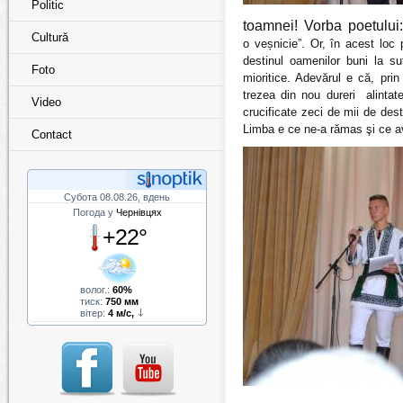
Politic
toamnei! Vorba poetului:
Cultură
o veșnicie”. Or, în acest loc p
destinul oamenilor buni la suf
Foto
mioritice. Adevărul e că, p
rin
trezea din nou dureri alintat
Video
crucificate zeci de mii de dest
Limba e ce ne-a rămas şi ce av
Contact
Субота 08.08.26, вдень
Погода у
Чернівцях
+22°
волог.:
60%
тиск:
750 мм
вітер:
4 м/с,