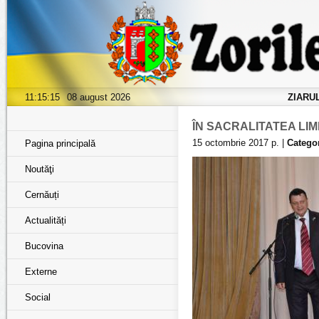
11:15:16
08 august 2026
ZIARU
ÎN SACRALITATEA LIM
15 octombrie 2017 р. |
Categor
Pagina principală
Noutăţi
Cernăuți
Actualități
Bucovina
Externe
Social