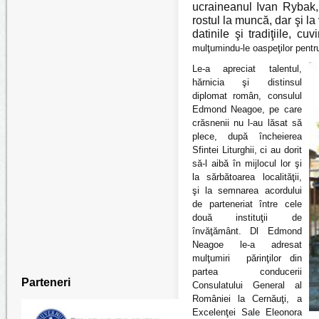
ucraineanul Ivan Rybak,
rostul la muncă, dar şi la
datinile şi tradiţiile, 
mulţumindu-le oaspeţilor pentr
Le-a apreciat talentul,
hărnicia şi distinsul
diplomat român, consulul
Edmond Neagoe, pe care
crăsnenii nu l-au lăsat să
plece, după încheierea
Sfintei Liturghii, ci au dorit
să-l aibă în mijlocul lor şi
la sărbătoarea localităţii,
şi la semnarea acordului
de parteneriat între cele
două instituţii de
învăţământ. Dl Edmond
Neagoe le-a adresat
mulţumiri
părinţilor
din
partea conducerii
Parteneri
Consulatului General al
României la Cernăuţi, a
Excelenţei Sale Eleonora