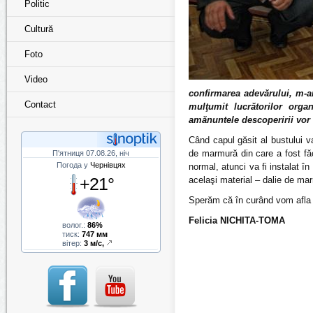
Politic
Cultură
Foto
Video
confirmarea adevărului, m-am 
Contact
mulţumit lucrătorilor org
amănuntele descoperirii vor 
Când capul găsit al bustului v
de marmură din care a fost f
П'ятниця 07.08.26, ніч
Погода у
Чернівцях
normal, atunci va fi instalat în
+21°
acelaşi material – dalie de ma
Sperăm că în curând vom afla c
Felicia NICHITA-TOMA
волог.:
86%
тиск:
747 мм
вітер:
3 м/с,