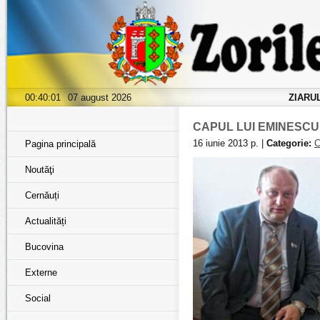
00:40:02
07 august 2026
ZIARU
CAPUL LUI EMINESCU 
16 iunie 2013 р. |
Categorie:
C
Pagina principală
Noutăţi
Cernăuți
Actualități
Bucovina
Externe
Social