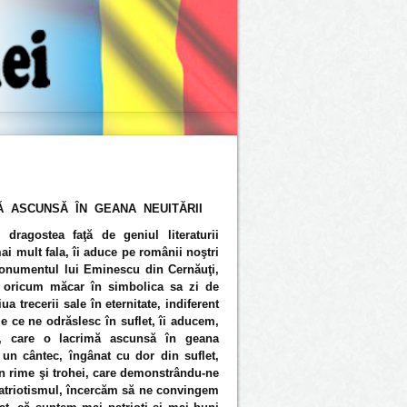
Ă ASCUNSĂ ÎN GEANA NEUITĂRII
 dragostea faţă de geniul literaturii
i mult fala, îi aduce pe românii noştri
monumentul lui Eminescu din Cernăuţi,
 oricum măcar în simbolica sa zi de
iua trecerii sale în eternitate, indiferent
e ce ne odrăslesc în suflet, îi aducem,
e, care o lacrimă ascunsă în geana
e un cântec, îngânat cu dor din suflet,
 în rime şi trohei, care demonstrându-ne
patriotismul, încercăm să ne convingem