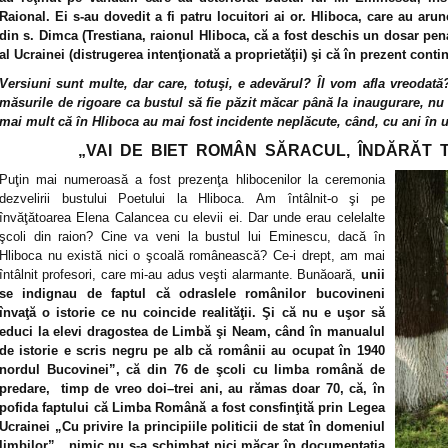
Raional. Ei s-au dovedit a fi patru locuitori ai or. Hliboca, care au arun
din s. Dimca (Trestiana, raionul Hliboca, că a fost deschis un dosar pen
al Ucrainei (distrugerea intenţionată a proprietăţii) şi că în prezent conti
Versiuni sunt multe, dar care, totuşi, e adevărul? Îl vom afla vreodată
măsurile de rigoare ca bustul să fie păzit măcar până la inaugurare, nu 
mai mult că în Hliboca au mai fost incidente neplăcute, când, cu ani în u
„VAI DE BIET ROMÂN SĂRACUL, ÎNDĂRĂT 
Puţin mai numeroasă a fost prezenţa hlibocenilor la ceremonia
dezvelirii bustului Poetului la Hliboca. Am întâlnit-o şi pe
învăţătoarea Elena Calancea cu elevii ei. Dar unde erau celelalte
şcoli din raion? Cine va veni la bustul lui Eminescu, dacă în
Hliboca nu există nici o şcoală românească? Ce-i drept, am mai
întâlnit profesori, care mi-au adus veşti alarmante. Bunăoară,
unii
se indignau de faptul că odraslele românilor bucovineni
învaţă o istorie ce nu coincide realităţii. Şi că nu e uşor să
educi la elevi dragostea de Limbă şi Neam, când în manualul
de istorie e scris negru pe alb că românii au ocupat în 1940
nordul Bucovinei”, că din 76 de şcoli cu limba română de
predare, timp de vreo doi–trei ani, au rămas doar 70, că, în
pofida faptului că Limba Română a fost consfinţită prin Legea
Ucrainei
„Cu privire la principiile politicii de stat în domeniul
limbilor”
, nimic nu s-a schimbat nici măcar în documentaţia