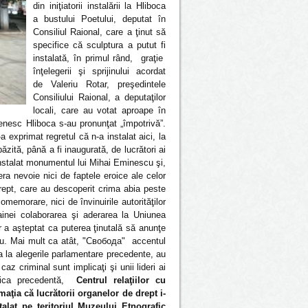
din iniţiatorii instalării la Hliboca
a bustului Poetului, deputat în
Consiliul Raional, care a ţinut să
specifice că sculptura a putut fi
instalată, în primul rând, graţie
înţelegerii şi sprijinului acordat
de Valeriu Rotar, preşedintele
Consiliului Raional, a deputaţilor
locali, care au votat aproape în
şenesc Hliboca s-au pronunţat „împotrivă”.
 exprimat regretul că n-a instalat aici, la
zită, până a fi inaugurată, de lucrători ai
 instalat monumentul lui Mihai Eminescu şi,
a nevoie nici de faptele eroice ale celor
drept, care au descoperit crima abia peste
memorare, nici de învinuirile autorităţilor
ainei colaborarea şi aderarea la Uniunea
a aşteptat ca puterea ţinutală să anunţe
escu. Mai mult ca atât, "Свобода" accentul
a la alegerile parlamentare precedente, au
caz criminal sunt implicaţi şi unii lideri ai
minica precedentă,
Centrul relaţiilor cu
aţia că lucrătorii organelor de drept i-
alat pe teritoriul Muzeului Etnografic