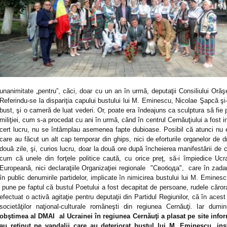
unanimitate „pentru”, căci, doar cu un an în urmă, deputaţii Consiliului Oră
Referindu-se la dispariţia capului bustului lui M. Eminescu, Nicolae Şapcă şi-a
bust, şi o cameră de luat vederi. Or, poate era îndeajuns ca sculptura să fie pă
miliţiei, cum s-a procedat cu ani în urmă, când în centrul Cernăuţiului a fost
cert lucru, nu se întâmplau asemenea fapte dubioase. Posibil că atunci nu er
care au făcut un alt cap temporar din ghips, nici de eforturile organelor de 
două zile, şi, curios lucru, doar la două ore după încheierea manifestării de co
cum că unele din forţele politice caută, cu orice preţ, să-i împiedice Ucr
Europeană, nici declaraţiile Organizaţiei regionale
"Свобода", care în zadar 
în public denumirile partidelor, implicate în nimicirea bustului lui M. Emin
pune pe faptul că bustul Poetului a fost decapitat de persoane, rudele căror
efectuat o activă agitaţie pentru deputaţii din Partidul Regiunilor, că în acest 
societăţilor naţional-culturale româneşti din regiunea Cernăuţi. Iar du
obştimea al DMAI al Ucrainei în regiunea Cernăuţi a plasat pe site inform
au reţinut pe vandalii care au deteriorat bustul lui M. Eminescu, inst