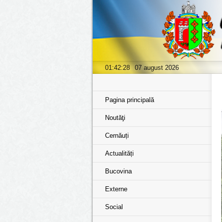
01:42:29
07 august 2026
Pagina principală
Noutăţi
Cernăuți
Actualități
Bucovina
Externe
Social