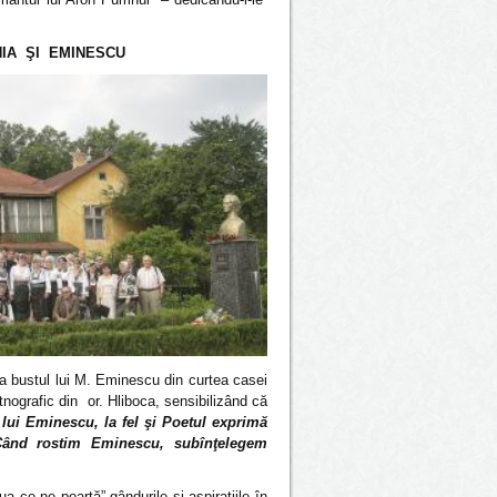
IA ŞI EMINESCU
la bustul lui M. Eminescu din curtea casei
Etnografic din or. Hliboca, sensibilizând că
ui Eminescu, la fel şi Poetul exprimă
 Când rostim Eminescu, subînţelegem
 ce ne poartă” gândurile şi aspiraţiile în