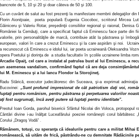
bancnote de 5, 10 şi 20 şi doar câteva de 50 şi 100.
Cu un cuvânt de salut au fost prezenţi la manifestare membrii delegaţilor di
Florin Aioniţoaie, poeta populară Eugenia Ciocoboc, scriitorul Mircea Lu
Găiniceru şi Valeriu Rotar, preşedinţii consiliilor regional şi raional, Denisa
României la Cernăuţi, care a specificat faptul că Eminescu face parte din fi
valorile, prin personalităţile de marcă, contribuie atât la păstrarea şi îmbogăţ
european, valori în care a crezut Eminescu şi la care aspirăm şi noi. Ucraine
a recunoscut că Eminescu e idolul lui, iar poeta ucraineană Oleksandra Vozn
opera Poetului şi dorinţa de a studia facultativ în şcolile ucrainene limba român
Arcadie Opaiţ, cel care a instalat al patrulea bust al lui Eminescu, a re
un asemenea vandalism, confirmând faptul că are deja consimţământul au
lui M. Eminescu şi a lui Iancu Flondor la Storojineţ.
Radu Stărică, executor judecătoresc din Suceava, şi-a exprimat admiraţia f
Bucovinei:
„Sunt profund impresionat de cât patriotism daţi voi, româ
luptaţi pentru românism, pentru păstrarea şi perpetuarea valorilor noastr
aţi fost sugrumaţi, încă aveţi putere să luptaţi pentru identitate”.
Preotul Ioan Gorda, parohul bisericii Sfântul Nicolai din Voloca, protopopul ra
Cântări divine i-au înălţat Luceafărului poeziei româneşti corul bărbătesc „
Corului „Dragoş Vodă” .
Rămânem, totuşi, cu speranţa că idealurile pentru care a militat Mihai 
românească, să uităm de frică, păstrându-ne cu demnitate Rădăcinile 