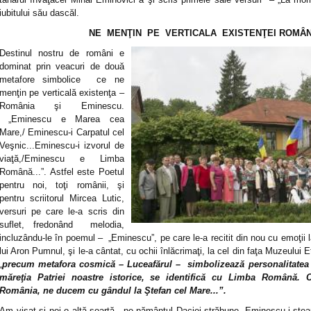
iubitului său dascăl.
NE MENŢIN PE VERTICALA EXISTENŢEI ROMÂN
Destinul nostru de români e
dominat prin veacuri de două
metafore simbolice ce ne
menţin pe verticală existenţa –
România şi Eminescu.
„Eminescu e Marea cea
Mare,/ Eminescu-i Carpatul cel
Veşnic...Eminescu-i izvorul de
viaţă,/Eminescu e Limba
Română...”. Astfel este Poetul
pentru noi, toţi românii, şi
pentru scriitorul Mircea Lutic,
versuri pe care le-a scris din
suflet, fredonând melodia,
incluzându-le în poemul – „Eminescu”, pe care le-a recitit din nou cu emoţii 
lui Aron Pumnul, şi le-a cântat, cu ochii înlăcrimaţi, la cel din faţa Muzeului 
„
precum metafora cosmică – Luceafărul – simbolizează personalitatea l
măreţia Patriei noastre istorice, se identifică cu Limba Română.
România, ne ducem cu gândul la Ştefan cel Mare...”.
Am visat şi noi o altă soartă, „pe pământul Daciei străbune, Eminescu-i steaua