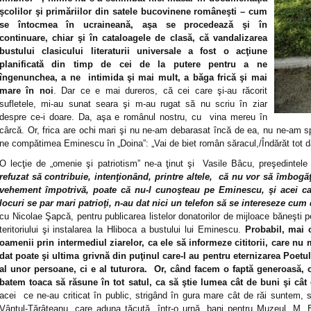
şcolilor şi primăriilor din satele bucovinene româneşti – cum
se întocmea în ucraineană, aşa se procedează şi în
continuare, chiar şi în cataloagele de clasă, că vandalizarea
bustului clasicului literaturii universale a fost o acţiune
planificată din timp de cei de la putere pentru a ne
îngenunchea, a ne intimida şi mai mult, a băga frică şi mai
mare în noi
. Dar ce e mai dureros, că cei care şi-au răcorit
sufletele, mi-au sunat seara şi m-au rugat să nu scriu în ziar
despre ce-i doare. Da, aşa e românul nostru, cu vina mereu în
cârcă. Or, frica are ochi mari şi nu ne-am debarasat încă de ea, nu ne-am sp
ne compătimea Eminescu în „Doina”: „Vai de biet român săracul,/Îndărăt tot dă
O lecţie de „omenie şi patriotism” ne-a ţinut şi Vasile Bâcu, preşedintele
refuzat să contribuie, intenţionând, printre altele, că nu vor să îmbogă
vehement împotrivă, poate că nu-l cunoşteau pe Eminescu, şi acei car
locuri se par mari patrioţi, n-au dat nici un telefon să se intereseze cum 
cu Nicolae Şapcă, pentru publicarea listelor donatorilor de mijloace băneşti p
teritoriului şi instalarea la Hliboca a bustului lui Eminescu.
Probabil, mai c
oamenii prin intermediul ziarelor, ca ele să informeze cititorii, care nu 
dat poate şi ultima grivnă din puţinul care-l au pentru eternizarea Poet
al unor persoane, ci e al tuturora. Or, când facem o faptă generoasă, 
batem toaca să răsune în tot satul, ca să ştie lumea cât de buni şi cât
acei ce ne-au criticat în public, strigând în gura mare cât de răi suntem, 
Vântul-Tărâţeanu, care aduna tăcută, într-o urnă, bani pentru Muzeul „M