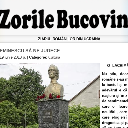
ZIARUL ROMÂNILOR DIN UCRAINA
EMINESCU SĂ NE JUDECE...
19 iunie 2013 р. |
Categorie:
Cultură
O LACRIM
Nu ştiu, doar
române s-au ma
la bustul şi 
adevărul e că
naştere şi în z
de sentimentel
care o floar
neuitării, car
care, elogieri
dragostea şi 