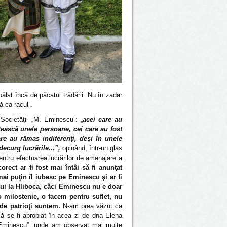
ălat încă de păcatul trădării. Nu în zadar
 ca racul”.
 Societăţii „M. Eminescu”: „
acei care au
ţească unele persoane, cei care au fost
e au rămas indiferenţi, deşi în unele
decurg lucrările...”,
opinând, într-un glas
entru efectuarea lucrărilor de amenajare a
orect ar fi fost mai întâi să fi anunţat
mai puţin îl iubesc pe Eminescu şi ar fi
ului la Hliboca, căci Eminescu nu e doar
o milostenie, o facem pentru suflet, nu
 de patrioţi suntem.
N-am prea văzut ca
să se fi apropiat în acea zi de dna Elena
. Eminescu”, unde am observat mai multe