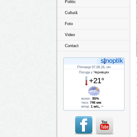
Politic
Cultură
Foto
Video
Contact
П'ятниця 07.08.26, ніч
Погода у
Чернівцях
+21°
волог.:
85%
тиск:
746 мм
вітер:
1 м/с,