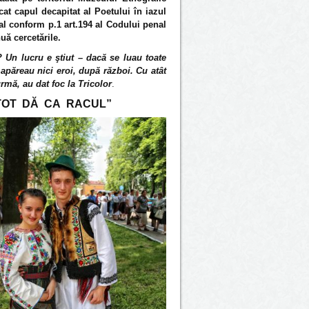
cat capul decapitat al Poetului în iazul
al conform p.1 art.194 al Codului penal
nuă cercetările.
? Un lucru e ştiut – dacă se luau toate
apăreau nici eroi, după război. Cu atât
rmă, au dat foc la Tricolor
.
TOT DĂ CA RACUL”