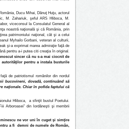
n România, Ducu Mihai, Dănuţ Huţu, actorul
tic, M. Zahariuk, şeful ARS Hliboca, M.
 Gabor, viceconsul la Consulatul General al
inţa noastră naţională şi că România, prin
irea patrimoniului naţional, cât şi a celui
anul Myhailo Gorbani, veteran al culturii,
eak şi-a exprimat marea admiraţie faţă de
ă pentru a-i putea citi creaţia în original.
cunoscut sincer că nu s-a mai ciocnit de
torităţilor pentru a instala busturile
aţă de patriotismul românilor din nordul
nii bucovineni, dovadă, continuând să
e naţionale. Chiar în pofida faptului că
ionului Hliboca, a sfinţit bustul Poetului.
Fiii Arboroasei” din Iordăneşti şi membrii
Eminescu ne vor uni în cuget şi simţire
pentru a fi demni de numele de Român,