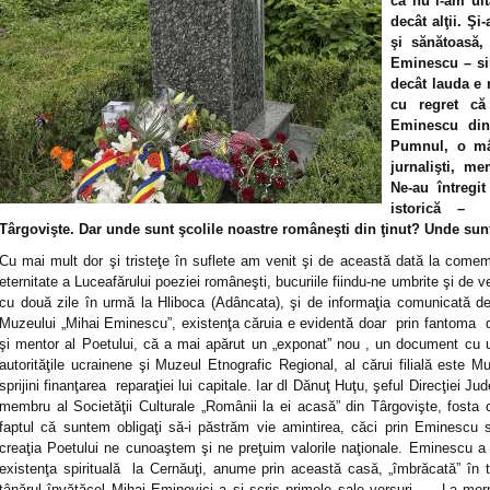
că nu l-am uit
decât alţii. Şi
şi sănătoasă,
Eminescu – si
decât lauda e 
cu regret că
Eminescu din
Pumnul, o mâ
jurnalişti, me
Ne-au întregi
istorică – 
Târgovişte. Dar unde sunt şcolile noastre româneşti din ţinut? Unde sun
Cu mai mult dor şi tristeţe în suflete am venit şi de această dată la comem
eternitate a Luceafărului poeziei româneşti, bucuriile fiindu-ne umbrite şi de ve
cu două zile în urmă la Hliboca (Adâncata), şi de informaţia comunicată d
Muzeului „Mihai Eminescu”, existenţa căruia e evidentă doar prin fantoma det
şi mentor al Poetului, că a mai apărut un „exponat” nou , un document cu u
autorităţile ucrainene şi Muzeul Etnografic Regional, al cărui filială este
sprijini finanţarea reparaţiei lui capitale. Iar dl Dănuţ Huţu, şeful Direcţiei 
membru al Societăţii Culturale „Românii la ei acasă” din Târgovişte, fosta c
faptul că suntem obligaţi să-i păstrăm vie amintirea, căci prin Eminescu s
creaţia Poetului ne cunoaştem şi ne preţuim valorile naţionale. Eminescu a t
existenţa spirituală la Cernăuţi, anume prin această casă, „îmbrăcată” în tr
tânărul învăţăcel Mihai Eminovici a şi scris primele sale versuri – „La mo