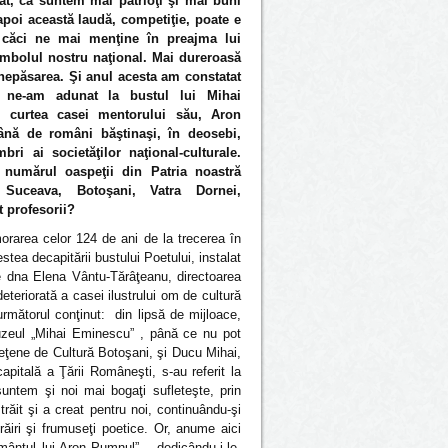
at, că suntem mai patrioţi şi mai buni
-apoi această laudă, competiţie, poate e
 căci ne mai menţine în preajma lui
mbolul nostru naţional. Mai dureroasă
nepăsarea. Şi anul acesta am constatat
 ne-am adunat la bustul lui Mihai
 curtea casei mentorului său, Aron
nă de români băştinaşi, în deosebi,
mbri ai societăţilor naţional-culturale.
t numărul oaspeţii din Patria noastră
Suceava, Botoşani, Vatra Dornei,
t profesorii?
orarea celor 124 de ani de la trecerea în
stea decapitării bustului Poetului, instalat
e dna Elena Vântu-Tărâţeanu, directoarea
eriorată a casei ilustrului om de cultură
rmătorul conţinut: din lipsă de mijloace,
 Muzeul „Mihai Eminescu” , până ce nu pot
Judeţene de Cultură Botoşani, şi Ducu Mihai,
apitală a Ţării Româneşti, s-au referit la
untem şi noi mai bogaţi sufleteşte, prin
răit şi a creat pentru noi, continuându-şi
ăiri şi frumuseţi poetice. Or, anume aici
rmântul lui Aron Pumnul” – dedicându-i-le