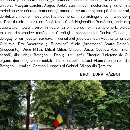
univers. Maeştrii Corului „Dragoş Vodă”, sub nimbul Tricolorului, şi cu el în su
melodioaselor cântece patriotice şi romanţe, ne-au emoţionat până la lacrimi, 
de dulce a liricii eminesciene, făcându-ne să ni se prelingă o lacrimă de do
al Poetului din scuarul de lângă fosta Casă Naţională a Românilor, unde chip
cupola aromitoare a teilor în floare, iar o mare de flori i se aşterne la picioa
misiunii diplomatice române la Cernăuţi – viceconsulul Denisa Gabor şi
delegaţiilor din judeţul Suceava – consilierul judeţean Ioan Abutnăriţei şi so
Culturale „Pro Basarabia şi Bucovina”, filiala „Arboroasa” (Vatra Dorn
(preşedinte), Ducu Mihai, Mihail Mihai, Claudiu Duica, Costică Păun, membr
acasă”, din judeţul Botoşani – Dănuţ Huţu, şeful Direcţiei Judeţene de Cu
organizaţiei nonguvernamentale „Euroconcept”, actorul Florin Aioniţoaie, direc
Botoşani, jurnaliştii Cristian Lupaşcu şi Gabriel Bălaşa din Ţară etc.
EROI, DUPĂ RĂZBOI