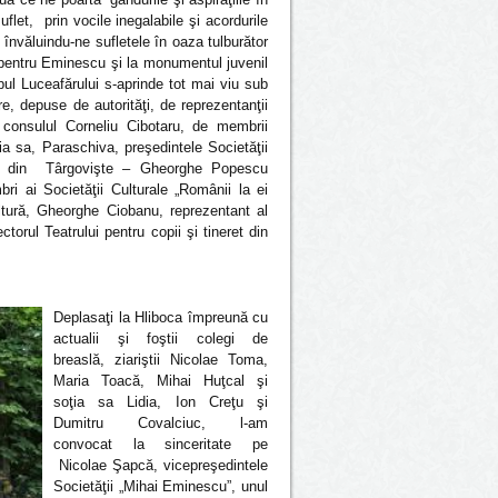
flet, prin vocile inegalabile şi acordurile
învăluindu-ne sufletele în oaza tulburător
r pentru Eminescu şi la monumentul juvenil
ul Luceafărului s-aprinde tot mai viu sub
re, depuse de autorităţi, de reprezentanţii
 consulul Corneliu Cibotaru, de membrii
ţia sa, Paraschiva, preşedintele Societăţii
ei), din Târgovişte – Gheorghe Popescu
i ai Societăţii Culturale „Românii la ei
ltură, Gheorghe Ciobanu, reprezentant al
torul Teatrului pentru copii şi tineret din
Deplasaţi la Hliboca împreună cu
actualii şi foştii colegi de
breaslă, ziariştii Nicolae Toma,
Maria Toacă, Mihai Huţcal şi
soţia sa Lidia, Ion Creţu şi
Dumitru Covalciuc, l-am
convocat la sinceritate pe
Nicolae Şapcă, vicepreşedintele
Societăţii „Mihai Eminescu”, unul