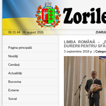
06:31:46
06 august 2026
ZIARU
LIMBA ROMÂNĂ – „
DURERII PENTRU SFÂ
Pagina principală
3 septembrie 2018 р. |
Categor
Noutăţi
Cernăuți
Actualități
Bucovina
Externe
Social