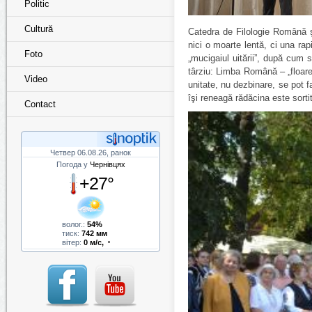
Politic
Cultură
Catedra de Filologie Română ş
nici o moarte lentă, ci una r
Foto
„mucigaiul uitării”, după cum 
târziu: Limba Română –
„floar
Video
unitate, nu dezbinare, se pot fa
îşi reneagă rădăcina este sortit 
Contact
Четвер 06.08.26, ранок
Погода у
Чернівцях
+27°
волог.:
54%
тиск:
742 мм
вітер:
0 м/с,