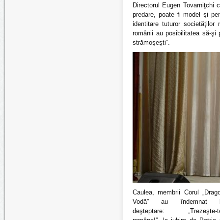
Directorul Eugen Tovarniţchi 
predare, poate fi model şi pen
identitare tuturor societăţilo
românii au posibilitatea să-şi 
strămoşeşti”.
Caulea, membrii Corul „Drag
Vodă” au îndemnat l
deşteptare: „Trezeşte-t