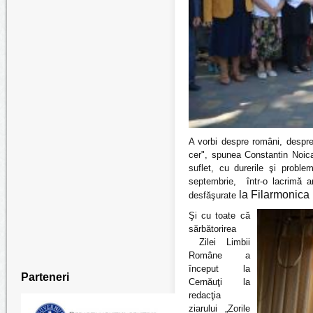
A vorbi despre români, despr
cer", spunea Constantin Noic
suflet,
cu durerile şi proble
septembrie, într-o lacrimă 
la Filarmonica 
desfăşurate
Şi cu toate că
sărbătorirea
Zilei Limbii
Române a
început la
Parteneri
Cernăuţi la
redacţia
ziarului „Zorile