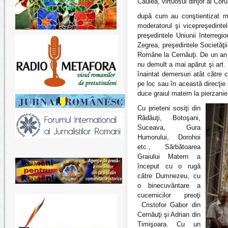
Caulea, virtuosul dirijor al Cor
după cum au conştientizat mai
moderatorul şi vicepreşedinte
preşedintele Uniunii Interreg
Zegrea, preşedintele Societăţii 
Române la Cernăuţi. De un an d
nu demult a mai apărut şi art. 
înaintat demersuri atât către
pe loc sau în această direcţie
duce graiul matern la pierzani
Cu prieteni sosiţi din
Rădăuţi, Botoşani,
Suceava, Gura
Humorului, Dorohoi
etc., Sărbătoarea
Graiului Matern a
început cu o rugă
către Dumnezeu, cu
o binecuvântare a
cucernicilor preoţi
Cristofor Gabor din
Cernăuţi şi Adrian din
Timişoara. Cu un