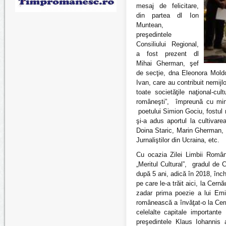
mesaj de felicitare,
din partea dl Ion
Muntean,
preşedintele
Consiliului Regional,
a fost prezent dl
Mihai Gherman, şef
de secţie, dna Eleonora Moldo
Ivan, care au contribuit nemijl
toate societăţile naţional-cu
româneşti”, împreună cu minis
poetului Simion Gociu, fostul r
şi-a adus aportul la cultivarea 
Doina Staric, Marin Gherman, M
Jurnaliştilor din Ucraina, etc.
Cu ocazia Zilei Limbii Român
„Meritul Cultural”, gradul de
după 5 ani, adică în 2018, înc
pe care le-a trăit aici, la Ce
zadar prima poezie a lui Emi
românească a învăţat-o la Cern
celelalte capitale importante
preşedintele Klaus Iohannis