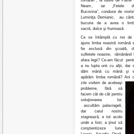
române!”, la iubire de Patrie 
Neam., iar „Fetele d
Bucovina”, conduse de vioris
Luminiţa Demianic, au cânt
bucuria de a avea o lim
sacră, dulce şi frumoasă.
Ce se întâmplă cu noi de
ajuns limba noastră română 
fie exclusă din şcoală, d
sufletele noastre, rămânând 
afara legii? Ce-am făcut pent
a nu lupta unii cu alţii, dar 
dăm mână cu mână şi 
apărăm limba română? Ani 
zile vorbim de aceleaşi
probleme, fără să
facem cât de cât pentru
soluţionarea lor,
ascultăm palavrageli,
dar carul nostru
stagnează, e tot acolo
unde a fost, a ţinut să
conştientizeze Iurie
Levcic, Arcadie Opaiţ,