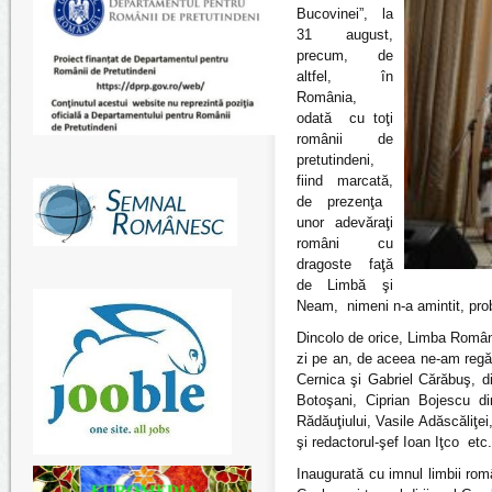
Bucovinei”, la
31 august,
precum, de
altfel, în
România,
odată cu toţi
românii de
pretutindeni,
fiind marcată,
de prezenţa
unor adevăraţi
români
cu
dragoste faţă
de Limbă şi
Neam,
nimeni n-a amintit, pr
Dincolo de orice, Limba Română 
zi pe an, de aceea ne-am regăsi
Cernica şi Gabriel Cărăbuş, di
Botoşani, Ciprian Bojescu di
Rădăuţiului, Vasile Adăscăliţei
şi redactorul-şef Ioan Iţco etc.
Inaugurată cu imnul limbii rom