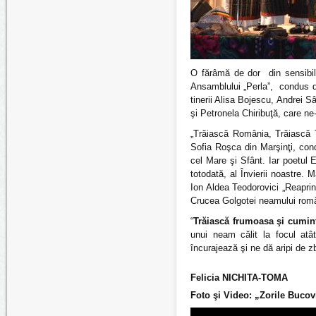
O fărâmă de dor din sensibili
Ansamblului „Perla”, condus d
tinerii Alisa Bojescu, Andrei S
şi Petronela Chiribuţă, care ne-
„Trăiască România, Trăiască T
Sofia Roşca din Marşinţi, con
cel Mare şi Sfânt. Iar poetul E
totodată, al Învierii noastre.
Ion Aldea Teodorovici „Reaprind
Crucea Golgotei neamului rom
“
Trăiască frumoasa şi cumin
unui neam călit la focul atât
încurajează şi ne dă aripi de z
Felicia NICHITA-TOMA
Foto şi Video: „Zorile Bucov