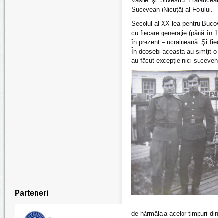
Vasile şi Silvestru Frataucean
Sucevean (Nicuţă) al Foiului.
Secolul al XX-lea pentru Bucov
cu fiecare generaţie (până în 
în prezent – ucraineană. Şi fi
În deosebi aceasta au simţit-o 
au făcut excepţie nici suceven
Parteneri
de hărmălaia acelor timpuri din