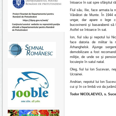
întoarce în sat spre sfârşitul ră
Fiul său, Ilie, face armata la r
Vânători de Munte. În 1944 e 
ungar, dar apare o lege c
bucovinenii şi basarabenii să f
Astfel se întoarce în sat.
Ion, fiul său şi nepotul lui Nic
face datoria de militar la 
Arhanghelsk. Ajunge sergen
demobilizare a fost recomand
miliţie, de unde se şi pensio
locuieşte în satul natal.
Oleg, fiul lui Ion Sucevan, nep
Ucrainei.
Andrian, nepotul lui Ion Suceva
cui şi în ce limbă voi da jurăm
Todor NICOLAEVICI,
s. Suce