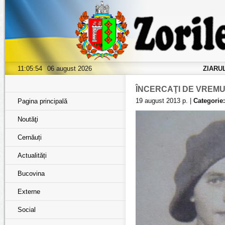
11:05:55
06 august 2026
ZIARU
ÎNCERCAŢI DE VREMU
19 august 2013 р. |
Categorie:
Pagina principală
Noutăţi
Cernăuți
Actualități
Bucovina
Externe
Social