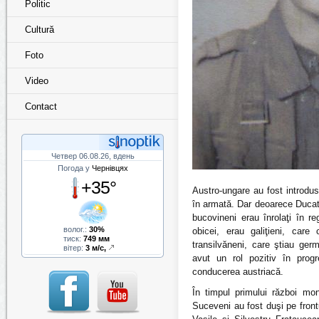
Politic
Cultură
Foto
Video
Contact
Четвер 06.08.26, вдень
Погода у
Чернівцях
+35°
Austro-ungare au fost introduse
în armată. Dar deoarece Ducatu
bucovineni erau înrolaţi în r
волог.:
30%
obicei, erau galiţieni, care
тиск:
749 мм
transilvăneni, care ştiau ger
вітер:
3 м/с,
avut un rol pozitiv în prog
conducerea austriacă.
În timpul primului război mo
Suceveni au fost duşi pe frontu