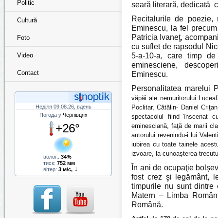
Politic
seară literară, dedicată 
Recitalurile de poezie,
Cultură
Eminescu, la fel precum 
Patricia Ivaneţ, acompani
Foto
cu suflet de rapsodul Nico
Video
5-a-10-a, care timp de
eminesciene, descoperi
Contact
Eminescu.
Personalitatea marelui 
văpăi ale nemuritorului Luceaf
Неділя 09.08.26, вдень
Poclitar, Cătălin- Daniel Criţa
Погода у
Чернівцях
spectacolul fiind înscenat c
+26°
eminesciană, faţă de marii clas
autorului revenindu-i lui Vale
iubirea cu toate tainele acest
izvoare, la cunoaşterea trecutul
волог.:
34%
тиск:
752 мм
În ani de ocupaţie bolşev
вітер:
3 м/с,
fost crez şi legământ, l
timpurile nu sunt dintre 
Matern – Limba Română.
Română.