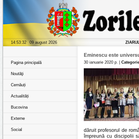
14:53:32
09 august 2026
ZIARU
Eminescu este universul
30 ianuarie 2020 р. |
Categorie
Pagina principală
Noutăţi
Cernăuți
Actualități
Bucovina
Externe
Social
dăruit profesorul de rom
împreună cu discipolii s