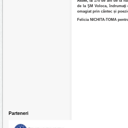
Astfel, la
170 de ani de la n
de la ŞM Voloca, îndrumaţi 
omagiat prin cântec și poezi
Felicia NICHITA-TOMA pentru
Parteneri