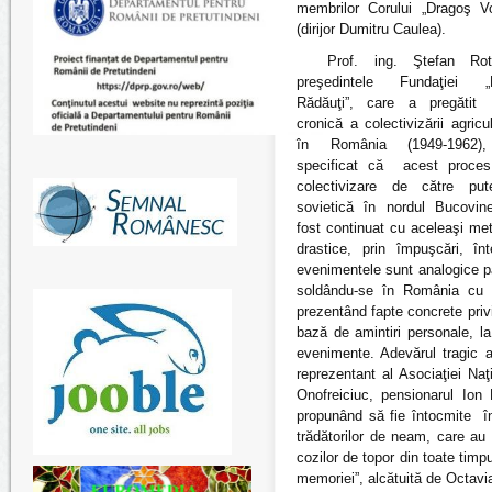
membrilor Corului „Dragoş V
(dirijor Dumitru Caulea).
Prof. ing. Ştefan Rota
preşedintele Fundaţiei „
Rădăuţi”, care a pregăti
cronică a colectivizării agricul
în România (1949-1962)
specificat că acest proce
colectivizare de către put
sovietică în nordul Bucovin
fost continuat cu aceleaşi me
drastice, prin împuşcări, în
evenimentele sunt analogice p
soldându-se în România cu m
prezentând fapte concrete privi
bază de amintiri personale, l
evenimente. Adevărul tragic al
reprezentant al Asociaţiei Naţ
Onofreiciuc, pensionarul Ion
propunând să fie întocmite în
trădătorilor de neam, care au t
cozilor de topor din toate timpu
memoriei”, alcătuită de Octavi