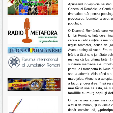
Aprinzând în veşnicia neuitări
General al României la Cernăuţ
dramatice atât pentru populaţi
provocarea foametei a avut un
populaţia.
O Doamnă Româncă care veghea
Limbii Române, ţinându-şi îna
căreia e vădit simţită la mai t
urgiile foametei, aduse de „r
Aveau o singură vacă. Era tot
hrăni, a tăiat-o, o jumătate s
ruşinea că lua ultima fărâmă 
supărare mamă-sa s-a îmbolnăvi
pentru a-l transporta la Noua 
sac, a adormit. Abia când s-a 
mare jalea. Atunci s-a apropiat
a făcut şi ce-a dres, însă i-
mai făcut una ca asta, să li 
familiile cu mulţi copii şi de
Or, ce nu s-ar spune, însă ucr
alături de români, şi în vinel
decât convins că,
„principa