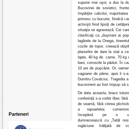
supune mai uşor, a dus la duş
Bucovinei de sovietici, frun
împărţite calicilor, majoritate
primesc cu bucurie, fiindcă i-a
activişti fiind lipsiţi de cetă
situaţia se agravează. Cei care
clasificaţi ca „duşmani ai popo
lagărele de la Onega, tineretu
cozile de topor, creează obştil
planurilor de dare la stat a ce
lapte, 40 kg de carne, 70 kg d
bani, corvezile la păduri. În 
10 ani de puşcărie. Or, oameni
vagoane de pâine, apoi li s-a 
Dumitru Covalciuc. Tragedia a 
bucovineni au fost impuşi să s
De data aceasta, bravo tuturor
conferinţă s-a vorbit liber, fără
de seamă, fără citirea plictisit
a rapoartelor,
comemor
Parteneri
începând pe o un
dumnezeiască cu „Tatăl nost
rugăciune înălţată de vo