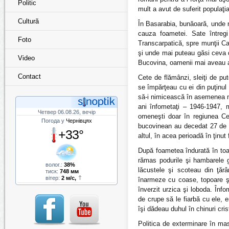
Politic
mult a avut de suferit populaţia
Cultură
În Basarabia, bunăoară, unde nu
cauza foametei. Sate întregi
Foto
Transcarpatică, spre munţii Ca
şi unde mai puteau găsi ceva de
Video
Bucovina, oamenii mai aveau a
Contact
Cete de flămânzi, sleiţi de pu
se împărţeau cu ei din puţinul 
să-i nimicească în asemenea mo
ani înfometaţi – 1946-1947, 
Четвер 06.08.26, вечір
omeneşti doar în regiunea Cer
Погода у
Чернівцях
bucovinean au decedat 27 de 
+33°
altul, în acea perioadă în ţinut
După foametea îndurată în toa
rămas podurile şi hambarele g
волог.:
38%
lăcustele şi scoteau din ţărâ
тиск:
748 мм
вітер:
2 м/с,
înarmeze cu coase, topoare şi
înverzit urzica şi loboda. Înf
de crupe să le fiarbă cu ele, e
îşi dădeau duhul în chinuri cris
Politica de exterminare în mas