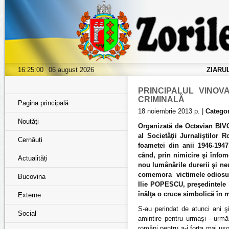
16:25:01
06 august 2026
ZIARU
PRINCIPALUL VINOV
CRIMINALĂ
Pagina principală
18 noiembrie 2013 р. |
Categor
Noutăţi
Organizată de Octavian BIVO
al Societăţii Jurnaliştilor
Cernăuți
foametei din anii 1946-1947
când, prin nimicire şi înfome
Actualități
nou lumânările durerii şi neu
comemora victimele odiosului
Bucovina
Ilie POPESCU, preşedintele S
înălţa o cruce simbolică în m
Externe
S-au perindat de atunci ani ş
Social
amintire pentru urmaşi - urmă
români pentru a-i forţa mai uşor