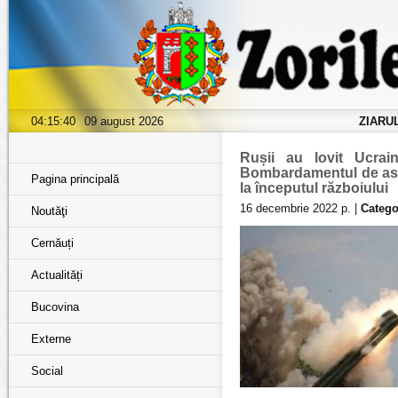
04:15:41
09 august 2026
ZIARU
Rușii au lovit Ucrai
Bombardamentul de astăz
Pagina principală
la începutul războiului
16 decembrie 2022 р. |
Catego
Noutăţi
Cernăuți
Actualități
Bucovina
Externe
Social