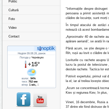
Politic
"Informațiile despre distruger
Cultură
persoana a primit asistență me
clădire de locuințe, sunt morți ș
Foto
În timpul atacului de astăzi
Video
notează că acest bombardament a
Contact
„Aproximativ 40 de rachete au f
apărare aeriană”, se arată în ra
Până acum, se știe despre o vi
Rih, rușii au lovit o clădire de l
Неділя 09.08.26, ранок
Погода у
Чернівцях
Loviturile cu rachete asupra U
+15°
lucru la postul de televiziune
destule rachete. Tactica lor est
Potrivit expertului, primul va
волог.:
94%
la el, iar al treilea lovește obie
тиск:
752 мм
вітер:
1 м/с,
„Acum se concentrează tocmai p
Kiev și regiunea Kiev, în plus,
Vineri, 16 decembrie, Rusia a 
37 dintre ele fiind distruse de 