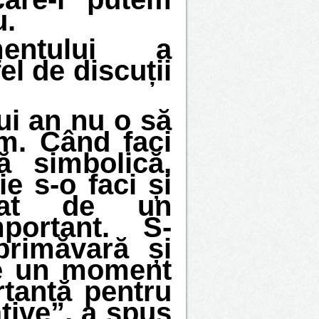
u.
mentului a
el de discuții
ui an nu o să
m. Când faci
ă simbolică,
e s-o faci și
egat de un
portant. S-
primăvară și
ie un moment
rtantă pentru
ative”, a spus