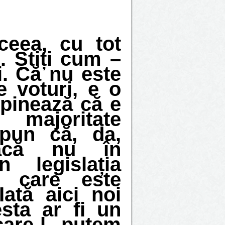
ceea, cu tot
i. Știți cum –
ii. Că nu este
 voturi, e o
opinează că e
majoritate
 spun că, da,
dacă nu în
n legislația
n care este
ată aici noi
sta ar fi un
are-l putem