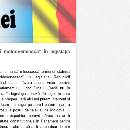
 moldovenească” în legislația
r urma să înlocuiască termenul stalinist
dovenească” în legislația Republicii
nd cu primăvara anului viitor, potrivit
Parlamentului, Igor Grosu.
„Dacă nu în
nci în legislația conexă, în legile în care
 sintagma. Iată aici noi putem interveni și
 lucru mai sigur pe care-l putem face”, a
rosu la postul de televiziune Moldova I.
iniile experților, potrivit cărora nu ar fi
itate constituțională în Parlament pentru
rosu a afirmat că ar fi vorba doar despre