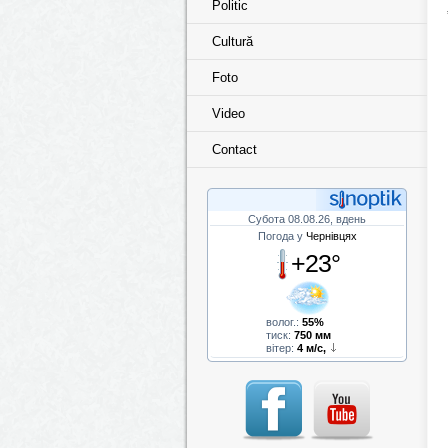
Politic
Cultură
Foto
Video
Contact
Субота 08.08.26, вдень
Погода у
Чернівцях
+23°
волог.:
55%
тиск:
750 мм
вітер:
4 м/с,