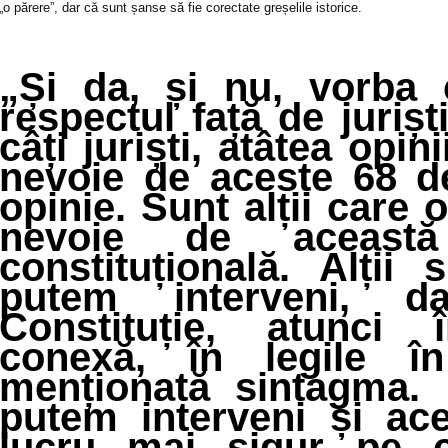
„o părere”, dar că sunt șanse să fie corectate greșelile istorice.
„Și da, și nu, vorba 
respectul față de jurișt
câți juriști, atâtea opin
nevoie de aceste 68 de
opinie. Sunt alții care 
nevoie de această 
constituțională. Alții
putem interveni, 
Constituție, atunci î
conexă, în legile î
menționată sintagma. I
putem interveni și ace
lucru mai sigur pe c