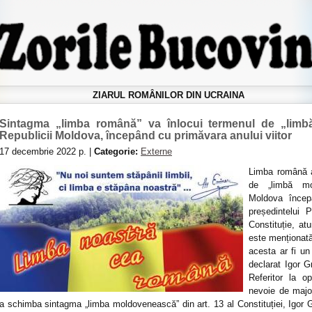
ZIARUL ROMÂNILOR DIN UCRAINA
Sintagma „limba română” va înlocui termenul de „limbă
Republicii Moldova, începând cu primăvara anului viitor
17 decembrie 2022 р. |
Categorie:
Externe
Limba română a
de „limbă mol
Moldova începâ
președintelui 
Constituție, atu
este menționată
acesta ar fi un
declarat Igor G
Referitor la op
nevoie de major
a schimba sintagma „limba moldovenească” din art. 13 al Constituției, Igor G