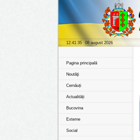
12:41:35
08 august 2026
Pagina principală
Noutăţi
Cernăuți
Actualități
Bucovina
Externe
Social