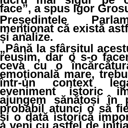
face”, a spus Igor Gros
Președintele Parla
menționat că există astf
și analize.
„Până la sfârșitul acest
reușim, dar o s-o face
ceva cu o încărcătur
emoțională mare, trebui
într-un context l
eveniment istoric im
ajungem sănătoși în 
probabil atunci o să f
și o dată istorică impo
a veni cu astfel de iniți