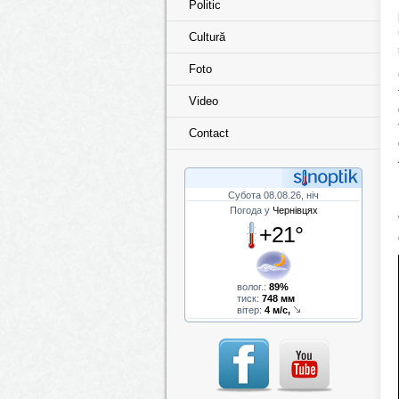
Politic
Cultură
Foto
Video
Contact
Субота 08.08.26, ніч
Погода у
Чернівцях
+21°
волог.:
89%
тиск:
748 мм
вітер:
4 м/с,