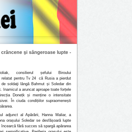
 crâncene şi sângeroase lupte -
liak, consilierul șefului Biroului
a relatat pentru Tv 24 că Rusia a pierdut
 de soldaţi lângă Bahmut și Soledar din
. Inamicul a aruncat aproape toate forțele
direcția Donețk și menține o intensitate
sivei. În ciuda condițiilor supraomenești
părarea.
trul adjunct al Apărării, Hanna Maliar, a
ona orașului Soledar se desfășoară lupte
l încearcă fără succes să spargă apărarea
eri semnificative. Periferia orașului este