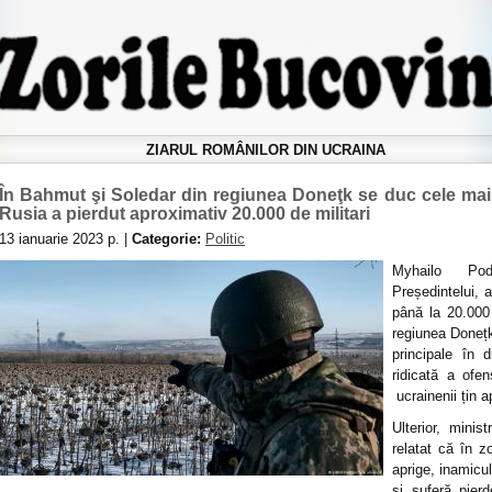
ZIARUL ROMÂNILOR DIN UCRAINA
În Bahmut şi Soledar din regiunea Doneţk se duc cele mai
Rusia a pierdut aproximativ 20.000 de militari
13 ianuarie 2023 р. |
Categorie:
Politic
Myhailo Podo
Președintelui, 
până la 20.000
regiunea Donețk
principale în 
ridicată a ofen
ucrainenii țin a
Ulterior, minis
relatat că în z
aprige, inamicu
și suferă pierd