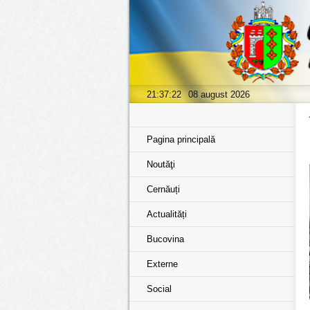
21:37:23
08 august 2026
Pagina principală
Noutăţi
Cernăuți
Actualități
Bucovina
Externe
Social