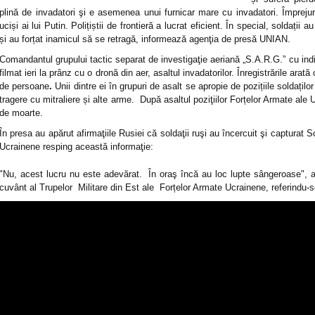
plină de invadatori şi e asemenea unui furnicar mare cu invadatori. Împrejur
uciși ai lui Putin. Polițiștii de frontieră a lucrat eficient. În special, soldații
și au forțat inamicul să se retragă, informează agenţia de presă UNIAN.
Comandantul grupului tactic separat de investigaţie aeriană „S.A.R.G.” cu indi
filmat ieri la prânz cu o dronă din aer, asaltul invadatorilor. Înregistrările arat
de persoane
.
Unii dintre ei în grupuri de asalt se apropie de pozițiile soldaților
tragere cu mitraliere și alte arme. După asaltul poziţiilor Forțelor Armate ale
de moarte.
În presa au apărut afirmaţiile Rusiei că soldaţii ruşi au încercuit şi capturat 
Ucrainene resping această informaţie:
"Nu, acest lucru nu este adevărat. În oraş încă au loc lupte sângeroase", a
cuvânt al Trupelor Militare din Est ale Forțelor Armate Ucrainene, referindu-se