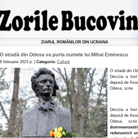
ZIARUL ROMÂNILOR DIN UCRAINA
O stradă din Odesa va purta numele lui Mihai Eminescu
8 februarie 2023 р. |
Categorie:
Cultură
O stradă din O
Decizia a fost
depusă de Asoci
Odesa, scrie
Decizia a fost
depusă de Asoci
Odesa, scr
dumneavoastră
redenumirii un