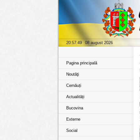
20:57:50
08 august 2026
Pagina principală
Noutăţi
Cernăuți
Actualități
Bucovina
Externe
Social