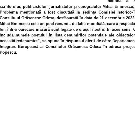
național al 
scriitorului, publicistului, jurnalistului și etnografului Mihai Eminesc
Problema menționată a fost discutată la ședința Comisiei Istorico-
Consiliului Orășenesc Odesa, desfășurată în data de 21 decembrie 2022
Mihai Eminescu este un poet renumit, de talie mondială, care a respectat 
lui, într-o oarecare măsură sunt legate de orașul nostru. În aces sens,
includă numele poetului în lista denumirilor potențiale ale obiectel
necesită redenumire”, se spune în răspunsul oferit de către Departament
Integrare Europeană al Consiliului Orășenesc Odesa în adresa președi
Popescu.