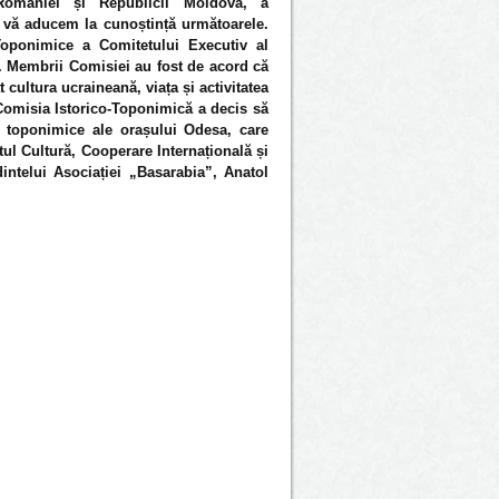
României și Republicii Moldova, a
u, vă aducem la cunoștință următoarele.
Toponimice a Comitetului Executiv al
. Membrii Comisiei au fost de acord că
cultura ucraineană, viața și activitatea
 Comisia Istorico-Toponimică a decis să
or toponimice ale orașului Odesa, care
ul Cultură, Cooperare Internațională și
ntelui Asociației „Basarabia”, Anatol