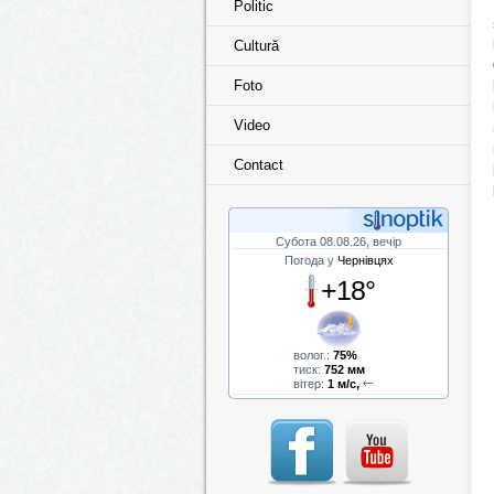
Politic
Cultură
Foto
Video
Contact
Субота 08.08.26, вечір
Погода у
Чернівцях
+18°
волог.:
75%
тиск:
752 мм
вітер:
1 м/с,