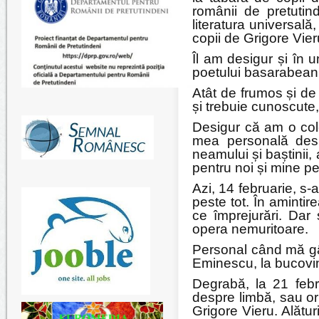
românii de pretutin
literatura universală,
copii de Grigore Vier
Îl am desigur și în 
poetului basarabean.
Atât de frumos și de
și trebuie cunoscute
Desigur că am o colec
mea personală des
neamului și baștinii,
pentru noi și mine pe
Azi, 14 februarie, s-
peste tot. În aminti
ce împrejurări. Dar
opera nemuritoare.
Personal când mă gân
Eminescu, la bucovin
Degrabă, la 21 febr
despre limbă, sau or
Grigore Vieru. Alătur