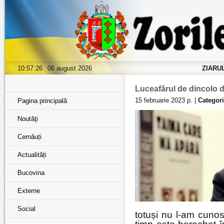
10:57:28
06 august 2026
ZIARU
Luceafărul de dincolo d
15 februarie 2023 р. |
Categori
Pagina principală
Noutăţi
Cernăuți
Actualități
Bucovina
Externe
Social
totuși nu l-am cunos