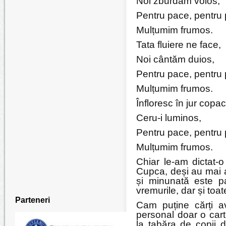
Noi zburdăm voios,
Pentru pace, pentru
Mulțumim frumos.
Tata fluiere ne face,
Noi cântăm duios,
Pentru pace, pentru
Mulțumim frumos.
Înfloresc în jur copaci
Ceru-i luminos,
Pentru pace, pentru
Mulțumim frumos.
Chiar le-am dictat-o 
Cupca, deși au mai a
și minunată este pa
vremurile, dar și toa
Parteneri
Cam puține cărți a
personal doar o cart
la tabăra de copii 