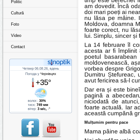
timp este berechet î
Politic
am dovedit. Încă od
doi mari poeți ai ne
Cultură
nu lăsa pe mâine. I
Moldova, doamna Mari
Foto
foarte corect, nu lă
lui. Simplu, sincer și
Video
La 14 februare îl 
Contact
acesta ar fi împlini
poetul basarabean c
moldovenească, așa 
vorbea despre Grigor
Четвер 06.08.26, вдень
Dumitru Ștefureac, u
Погода у
Чернівцях
avut fericirea să-l c
+35°
Dar era și este bine
pagină a abecedarul
niciodată de atunci
волог.:
30%
тиск:
749 мм
foarte actuală. Iar 
вітер:
3 м/с,
această cumpănă gr
Mulțumim pentru pace
Mama pâine albă co