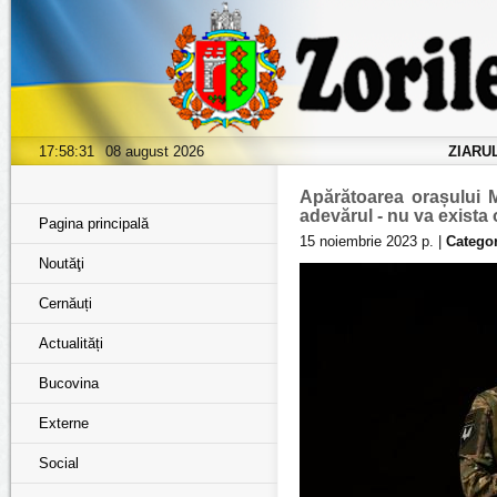
17:58:32
08 august 2026
ZIARU
Apărătoarea orașului M
adevărul - nu va exista 
Pagina principală
15 noiembrie 2023 р. |
Categor
Noutăţi
Cernăuți
Actualități
Bucovina
Externe
Social