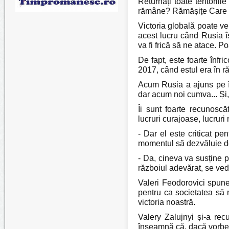
Returnați toate teritorii
rămâne? Rămășițe Care est
Victoria globală poate v
acest lucru când Rusia î
va fi frică să ne atace. P
De fapt, este foarte înf
2017, când estul era în ră
Acum Rusia a ajuns pe înt
dar acum noi cumva... Și, c
Îi sunt foarte recunoscă
lucruri curajoase, lucruri n
- Dar el este criticat pe
momentul să dezvăluie det
- Da, cineva va susține p
războiul adevărat, se vede
Valeri Feodorovici spun
pentru ca societatea să 
victoria noastră.
Valery Zalujnyi și-a rec
înseamnă că, dacă vorbeș