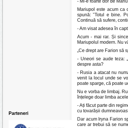
- Mi-e foarte dor de Mariu
Mariupol este acum ca o 
spună: "Totul e bine. Po
Continuă să sufere, conti
- Am visat adesea în capt
Acum - mai rar. Și since
Mariupolul modern. Nu văd
„Ce drept are Farion să 
- Uneori se aude teza: „
despre asta?
- Rusia a atacat nu num
venit la locul unde se vo
poate sparge, că poate uc
Nu e vorba de limbaj. Rus
înțelege doar limba acelei
- Ați făcut parte din regi
cu tovarășii dumneavoastr
Parteneri
Dar acum Iryna Farion sp
care ar trebui să se nume