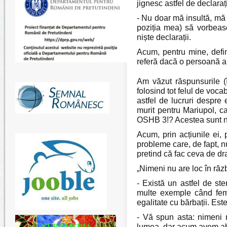
jignesc astfel de declarați
- Nu doar mă insultă, mă 
poziția mea) să vorbeas
niște declarații.
Acum, pentru mine, defin
referă dacă o persoană a
Am văzut răspunsurile (
folosind tot felul de voc
astfel de lucruri despre
murit pentru Mariupol, ca
OSHB 3!? Acestea sunt 
Acum, prin acțiunile ei, 
probleme care, de fapt, 
pretind că fac ceva de dr
„Nimeni nu are loc în răzb
- Există un astfel de st
multe exemple când feme
egalitate cu bărbații. Est
- Vă spun asta: nimeni nu
lumea, dar acum avem abs