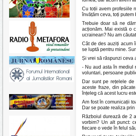
Cu toții avem profesiile n
învățăm ceva, toți putem 
Trebuie doar să ne dăm
acționăm. Mai există o ca
ucrainean? Nu am căutat ni
Cât de des auziți acum î
se luptă pentru mine. Sun
Și vrei să răspunzi ceva 
- Nu aud asta în mediul m
voluntari, persoane publi
Dar sunt pe rețelele de 
aceste fraze, din păcate
înțeleg că acest lucru est
Am fost în comunicații toa
Dar se poate realiza prin 
Războiul durează de 2 an
vorbim? Un alt punct: ce 
fiecare o vede în felul să