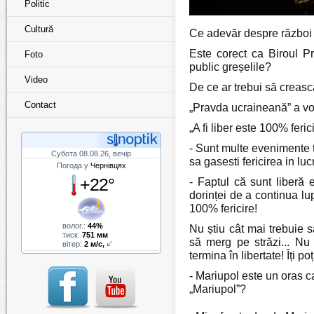
Politic
Cultură
Ce adevăr despre război a
Este corect ca Biroul P
Foto
public greșelile?
Video
De ce ar trebui să crească
Contact
„Pravda ucraineană” a vo
„A fi liber este 100% feric
- Sunt multe evenimente tr
Субота 08.08.26, вечір
sa gasesti fericirea in lu
Погода у
Чернівцях
+22°
- Faptul că sunt liberă 
dorinței de a continua lu
100% fericire!
волог.:
44%
Nu știu cât mai trebuie s
тиск:
751 мм
să merg pe străzi... Nu
вітер:
2 м/с,
termina în libertate! Îți p
- Mariupol este un oras ca
„Mariupol”?