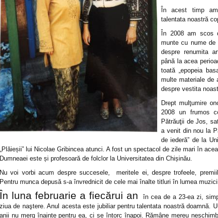
În acest timp am
talentata noastră co
În 2008 am scos d
munte cu nume de b
despre renumita ar
până la acea perioa
toată „epopeia basa
multe materiale de a
despre vestita noa
Drept mulţumire on
2008 un frumos con
Pătrăuţii de Jos, s
a venit din nou
la P
de iederă” de
la Un
„Plăieșii” lui Nicolae Gribincea atunci. A fost un spectacol de zile mari în acea
Dumneaei este și profesoară de folclor la Universitatea din Chișinău.
Nu voi vorbi acum despre succesele, meritele ei, despre trofeele, premiile
Pentru munca depusă s-a învrednicit de cele mai înalte titluri în lumea muzici
În luna februarie a fiecărui an
în cea de a 23-ea zi, simpa
ziua de naştere. Anul acesta este jubiliar pentru talentata noastră doamnă. Un
anii nu merg înainte pentru ea, ci se întorc înapoi. Rămâne mereu neschimba