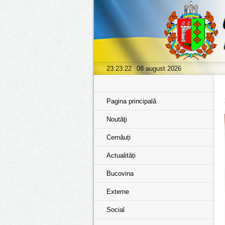
23:23:22
08 august 2026
Pagina principală
Noutăţi
Cernăuți
Actualități
Bucovina
Externe
Social