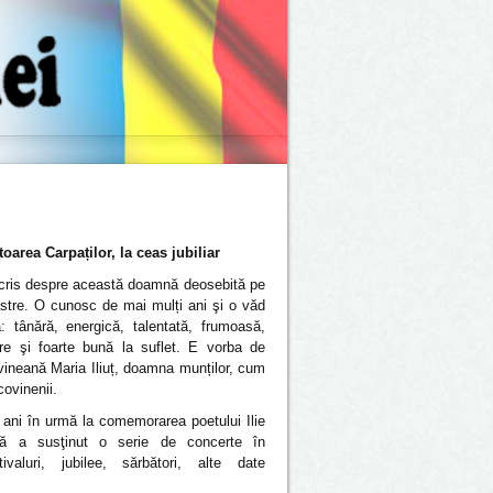
toarea Carpaților, la ceas jubiliar
scris despre această doamnă deosebită pe
oastre. O cunosc de mai mulți ani şi o văd
 tânără, energică, talentată, frumoasă,
are şi foarte bună la suflet. E vorba de
vineană Maria Iliuț, doamna munților, cum
ovinenii.
ani în urmă la comemorarea poetului Ilie
ă a susţinut o serie de concerte în
ivaluri, jubilee, sărbători, alte date