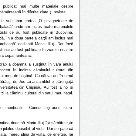
 publicat mai multe materiale despre
pământeană în diferite ziare şi reviste.
e sub tipar cartea „O privighetoare de
aladă” unde am inclus toate materialele
tistă ce au fost publicate în Bucovina,
dă, în a doua parte a cărţii am inclus mai
rabeană” dedicată Mariei Iliuţ. Dar încă
tunci au fost publicate în ziarele noastre
stră copământeană.
orabila doamnă a susţinut în vara anului
cert în incinta căminului cultural din
atul meu de baștină. Cu câțiva ani în urmă
ătrăuţii
de Jos cu ansamblul ei „Crenguță
iversitatea
din Chişinău. Au fost la noi și
 zi la căminul cultural din satul meu natal.
, mențiunile... Cunosc toți acest lucru.
i
tica doamnă Maria Iliuţ îşi sărbătoreşte
 jubileu deosebit al vieții. Dar se pare că
tă, mereu plină de viață, de energie. Iar