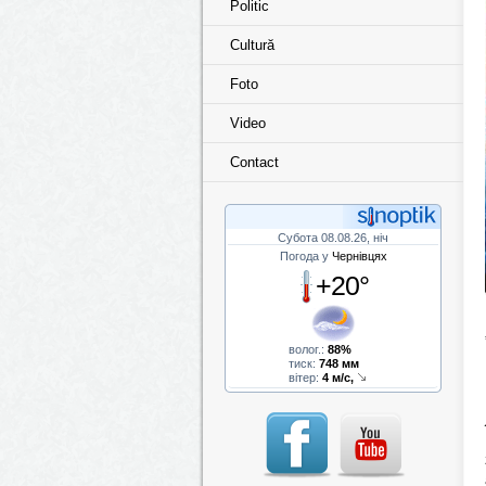
Politic
Cultură
Foto
Video
Contact
Субота 08.08.26, ніч
Погода у
Чернівцях
+20°
волог.:
88%
тиск:
748 мм
вітер:
4 м/с,