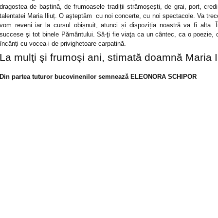
dragostea de baștină, de frumoasele tradiții strămoșești, de grai, port, cr
talentatei Maria Iliuț. O aşteptăm cu noi concerte, cu noi spectacole. Va trec
vom reveni iar la cursul obișnuit, atunci și dispoziția noastră va fi alta. 
succese şi tot binele Pământului. Să-ţi fie viaţa ca un cântec, ca o poezie, c
încânţi cu vocea-i de privighetoare carpatină.
La mulţi şi frumoşi ani, stimată doamnă Maria Il
Din partea tuturor bucovinenilor semnează ELEONORA SCHIPOR