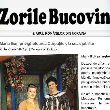
ZIARUL ROMÂNILOR DIN UCRAINA
Maria Iliuţ- privighetoarea Carpaților, la ceas jubiliar
23 februarie 2024 р. |
Categorie:
Cultură
Maria Iliuţ
- privighe
De zeci de ori am 
paginile ziarelor n
mereu neschimbată:
blândă, îngelegăto
privighetoarea buco
o mai numim noi buc
Ne-am cunoscut cu 
Motrescu. Pe urm
Bucovina, la fest
importante.