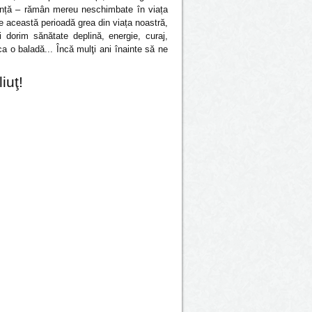
edință – rămân mereu neschimbate în viața
e această perioadă grea din viața noastră,
Îi dorim sănătate deplină, energie, curaj,
a o baladă... Încă mulţi ani înainte să ne
iuţ!