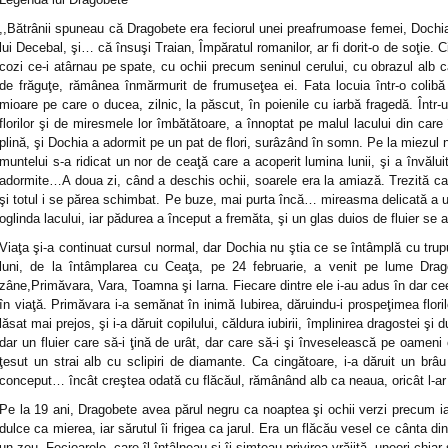
,,Bătrânii spuneau că Dragobete era feciorul unei preafrumoase femei, Dochia,
lui Decebal, şi… că însuşi Traian, Împăratul romanilor, ar fi dorit-o de soţie. 
cozi ce-i atârnau pe spate, cu ochii precum seninul cerului, cu obrazul alb
de frăguţe, rămânea înmărmurit de frumuseţea ei. Fata locuia într-o colibă
mioare pe care o ducea, zilnic, la păscut, în poienile cu iarbă fragedă. Într-un
florilor şi de miresmele lor îmbătătoare, a înnoptat pe malul lacului din car
plină, şi Dochia a adormit pe un pat de flori, surâzând în somn. Pe la miezul 
muntelui s-a ridicat un nor de ceaţă care a acoperit lumina lunii, şi a învăluit
adormite…A doua zi, când a deschis ochii, soarele era la amiază. Trezită ca d
şi totul i se părea schimbat. Pe buze, mai purta încă… mireasma delicată a unu
oglinda lacului, iar pădurea a început a fremăta, şi un glas duios de fluier se
Viaţa şi-a continuat cursul normal, dar Dochia nu ştia ce se întâmplă cu trup
luni, de la întâmplarea cu Ceaţa, pe 24 februarie, a venit pe lume Drago
zâne,Primăvara, Vara, Toamna şi Iarna. Fiecare dintre ele i-au adus în dar cee
în viaţă. Primăvara i-a semănat în inimă Iubirea, dăruindu-i prospeţimea floril
lăsat mai prejos, şi i-a dăruit copilului, căldura iubirii, împlinirea dragostei ş
dar un fluier care să-i ţină de urât, dar care să-i şi înveselească pe oameni c
ţesut un strai alb cu sclipiri de diamante. Ca cingătoare, i-a dăruit un brâ
conceput… încât creştea odată cu flăcăul, rămânând alb ca neaua, oricât l-ar f
Pe la 19 ani, Dragobete avea părul negru ca noaptea şi ochii verzi precum 
dulce ca mierea, iar sărutul îi frigea ca jarul. Era un flăcău vesel ce cânta din
un zeu. Fecioarele, care îl întâlneau şi îi simţeau privirea vrăjită, uneori chia