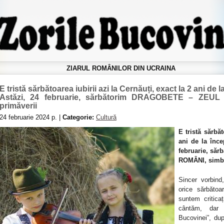
ZIARUL ROMÂNILOR DIN UCRAINA
E tristă sărbătoarea iubirii azi la Cernăuți, exact la 2 ani de 
Astăzi, 24 februarie, sărbătorim DRAGOBETE – ZEUL 
primăverii
24 februarie 2024 р. |
Categorie:
Cultură
E tristă sărbăt
ani de la înce
februarie, să
ROMÂNI, simbo
Sincer vorbin
orice sărbăto
suntem critica
cântăm, dar
Bucovinei”, dup