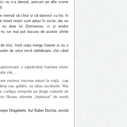
nici nu s-a dansat, precum pe alte scene
i.
e normal să chiui și să dansezi cu foc în
e tinerii noștri sunt aduși în sicrie, dar un
ți nu doar lui Dumnezeu, ci și eroilor
 nu se mai pot bucura de aceste sfinte
 de trist, însă viața merge înainte și nu o
curăm de orice mică sărbătoare, chir când
 aproximativ o săptămână înaintea zilelor
te zile....
re vestesc trezirea naturii la viaţă, cap
âmp sau grădini, se tăiau uscăturile. Mai
e curăţau streşinile pe lângă cuiburile de
 se făceau ultimele „înţelesuri” de nuntă
Despre Dragobete, fiul Babei Dochia, există