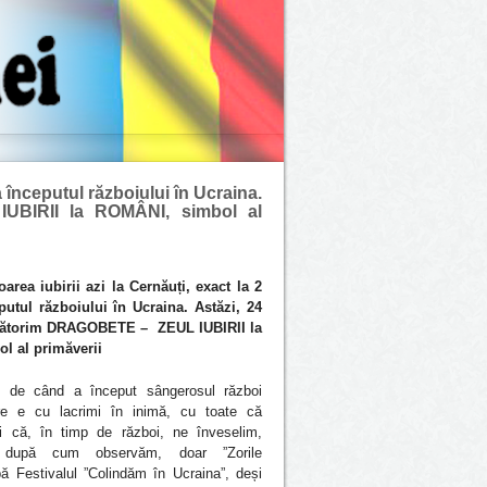
la începutul războiului în Ucraina.
IUBIRII la ROMÂNI, simbol al
oarea iubirii azi la Cernăuți, exact la 2
putul războiului în Ucraina. Astăzi, 24
rbătorim DRAGOBETE – ZEUL IUBIRII la
l al primăverii
d, de când a început sângerosul război
are e cu lacrimi în inimă, cu toate că
ți că, în timp de război, ne înveselim,
 după cum observăm, doar ”Zorile
ă Festivalul ”Colindăm în Ucraina”, deși