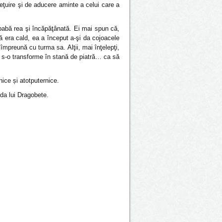
ţuire şi de aducere aminte a celui care a
 babă rea şi încăpăţânată. Ei mai spun că,
ă era cald, ea a început a-şi da cojoacele
împreună cu turma sa. Alţii, mai înţelepţi,
a s-o transforme în stană de piatră… ca să
ice și atotputernice.
nda lui Dragobete.