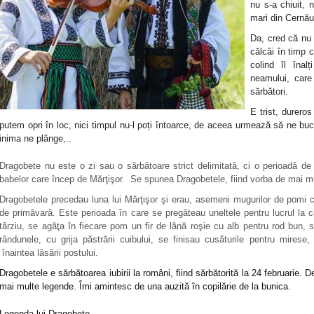
nu s-a chiuit, 
mari din Cernăuț
Da, cred că nu 
călcâi în timp c
colind îl înal
neamului, care
sărbători.
E trist, dureros
putem opri în loc, nici timpul nu-l poți întoarce, de aceea urmează să ne bu
inima ne plânge,..
Dragobete nu este o zi sau o sărbătoare strict delimitată, ci o perioadă de
babelor care încep de Mărţişor. Se spunea Dragobetele, fiind vorba de mai mul
Dragobetele precedau luna lui Mărţişor şi erau, asemeni mugurilor de pomi ca
de primăvară. Este perioada în care se pregăteau uneltele pentru lucrul la c
târziu, se agăţa în fiecare pom un fir de lână roşie cu alb pentru rod bun, s
rândunele, cu grija păstrării cuibului, se finisau cusăturile pentru mirese,
înaintea lăsării postului.
Dragobetele e sărbătoarea iubirii la români, fiind sărbătorită la 24 februarie. 
mai multe legende. Îmi amintesc de una auzită în copilărie de la bunica.
Legenda lui Dragobete