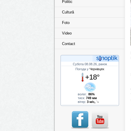
Politic
Cultură
Foto
Video
Contact
Субота 08.08.26, ранок
Погода у
Чернівцях
+18°
волог.:
86%
тиск:
749 мм
вітер:
3 м/с,