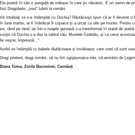
Ele poartă în sân o punguţă de mătase în care ţin năvalnic. E un semn de pre
fost Dragobete, „zeul” Iubirii la români.
Vă întrebaţi ce s-a întâmplat cu Dochia? Răutăcioşii spun că ar fi devenit o
în luna martie, ar fi îmbrăcat 9 cojoace şi a urcat cu oile pe munte. Pentru c
jos, rând pe rând, iar într-o noapte geroasă s-a transformat în stană de piatră 
susţin că Dochia s-a dus la iubitul său, Muntele Ceahlău, şi i-a cerut acestui
fie veşnic împreună…".
Astfel se întâmplă cu babele răutăcioase și invidioase, care cred că sunt veșn
Dragi prieteni, dragi români, să nu fim zgripțuroaice rele, vă amintim de Lege
Diana Toma, Zorile Bucovinei, Cernăuți