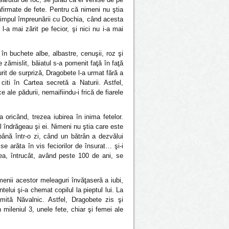
afirmate de fete. Pentru că nimeni nu ştia
n timpul împreunării cu Dochia, când acesta
a mai zărit pe fecior, şi nici nu i-a mai
” în buchete albe, albastre, cenuşii, roz şi
 zămislit, băiatul s-a pomenit faţă în faţă
it de surpriză, Dragobete l-a urmat fără a
iti în Cartea secretă a Naturii. Astfel,
ale pădurii, nemaifiindu-i frică de fiarele
oricând, trezea iubirea în inima fetelor.
 îndrăgeau şi ei. Nimeni nu ştia care este
 până într-o zi, când un bătrân a dezvălui
e arăta în vis feciorilor de însurat… şi-i
rea, întrucât, având peste 100 de ani, se
enii acestor meleaguri învăţaseră a iubi,
ntelui şi-a chemat copilul la pieptul lui. La
umită Năvalnic. Astfel, Dragobete zis şi
mileniul 3, unele fete, chiar şi femei ale