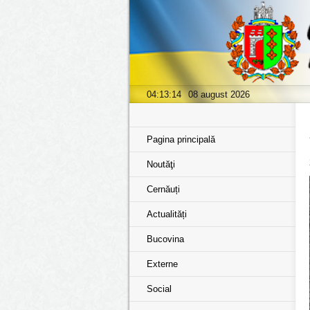
04:13:15
08 august 2026
Pagina principală
Noutăţi
Cernăuți
Actualități
Bucovina
Externe
Social