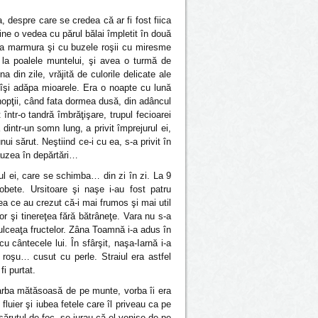
 despre care se credea că ar fi fost fiica
Cine o vedea cu părul bălai împletit în două
 ca marmura şi cu buzele roşii cu miresme
 la poalele muntelui, şi avea o turmă de
a din zile, vrăjită de culorile delicate ale
e îşi adăpa mioarele. Era o noapte cu lună
nopţii, când fata dormea dusă, din adâncul
 într-o tandră îmbrăţişare, trupul fecioarei
intr-un somn lung, a privit împrejurul ei,
i sărut. Neştiind ce-i cu ea, s-a privit în
 auzea în depărtări…
ul ei, care se schimba… din zi în zi. La 9
bete. Ursitoare şi naşe i-au fost patru
a ce au crezut că-i mai frumos şi mai util
or şi tinereţea fără bătrâneţe. Vara nu s-a
i dulceaţa fructelor. Zâna Toamnă i-a adus în
u cântecele lui. În sfârşit, naşa-Iarnă i-a
u roşu… cusut cu perle. Straiul era astfel
i purtat.
iarba mătăsoasă de pe munte, vorba îi era
 fluier şi iubea fetele care îl priveau ca pe
r sărutul de foc, se jurau că el venise de pe