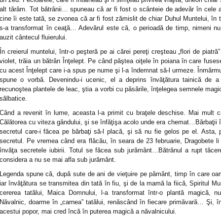
alt tărâm. Tot bătrânii… spuneau că ar fi fost o scânteie de adevăr în cele 
cine îi este tată, se zvonea că ar fi fost zămislit de chiar Duhul Muntelui, î
s-a transformat în ceaţă… Adevărul este că, o perioadă de timp, nimeni nu l-
auzit cântecul fluierului.
În creierul muntelui, într-o peşteră pe ai cărei pereţi creşteau „flori de piatră
violet, trăia un bătrân Înţelept. Pe când păştea oiţele în poiana în care fusese
cu acest Înţelept care i-a spus pe nume şi l-a îndemnat să-l urmeze. Înmărmur
spune o vorbă. Devenindu-i ucenic, el a deprins învăţătura tainică de a c
recunoştea plantele de leac, ştia a vorbi cu păsările, înţelegea semnele magice 
sălbatice.
Când a revenit în lume, aceasta l-a primit cu braţele deschise. Mai mult ca 
Călătorea cu viteza gândului, şi se înfăţişa acolo unde era chemat…Bărbaţii îl
secretul care-i făcea pe bărbaţi să-l placă, şi să nu fie gelos pe el. Asta,
secretul. Pe vremea când era flăcău, în seara de 23 februarie, Dragobete li s
învăţa secretele iubirii. Totul se făcea sub jurământ…Bătrânul a rupt tăce
considera a nu se mai afla sub jurământ.
Legenda spune că, după sute de ani de vieţuire pe pământ, timp în care oam
iar învăţătura se transmitea din tată în fiu, şi de la mamă la fiică, Spiritul Mu
cererea tatălui, Maica Domnului, l-a transformat într-o plantă magică, n
Năvalnic, doarme în „carnea” tatălui, renăscând în fiecare primăvară… Şi, în 
acestui popor, mai cred încă în puterea magică a năvalnicului.