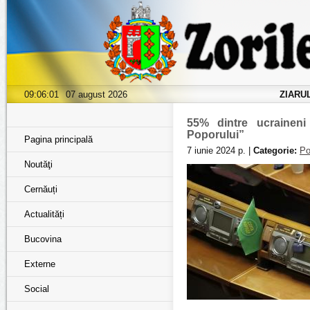
09:06:02
07 august 2026
ZIARU
55% dintre ucraineni e
Poporului”
Pagina principală
7 iunie 2024 р. |
Categorie:
Po
Noutăţi
Cernăuți
Actualități
Bucovina
Externe
Social