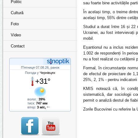
Politic
sau foarte bine activitățile parti
În același timp, o treime dintr
Cultură
același timp, 55% dintre cetățen
Foto
Studiul a durat între 16 și 22
Ucrainei, au fost intervievați
Video
mobil.
Contact
Eșantionul nu a inclus rezidenț
1.002 de respondenți în perioad
nu a fost realizat cu cetățenii 
П'ятниця 07.08.26, ранок
Formal, în circumstanțe normal
Погода у
Чернівцях
de efectul de proiectare de 1,
+31°
25%, 2, 1% - pentru indicatori
KMIS notează că, în condiți
sistematică, dar sociologii co
волог.:
39%
permit o analiză destul de fiabil
тиск:
747 мм
вітер:
3 м/с,
Zorile Bucovinei cu referire la