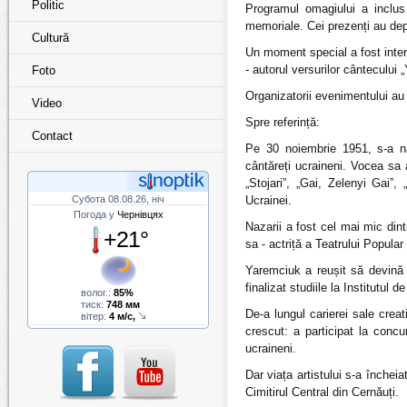
Politic
Programul omagiului a inclus am
memoriale. Cei prezenți au depu
Cultură
Un moment special a fost inter
- autorul versurilor cântecului
Foto
Organizatorii evenimentului au 
Video
Spre referință:
Contact
Pe 30 noiembrie 1951, s-a nă
cântăreți ucraineni. Vocea sa
„Stojari”, „Gai, Zelenyi Gai”,
Субота 08.08.26, ніч
Ucrainei.
Погода у
Чернівцях
Nazarii a fost cel mai mic dint
+21°
sa - actriță a Teatrului Popula
Yaremciuk a reușit să devină s
finalizat studiile la Institutul d
волог.:
85%
тиск:
748 мм
De-a lungul carierei sale crea
вітер:
4 м/с,
crescut: a participat la concu
ucraineni.
Dar viața artistului s-a înche
Cimitirul Central din Cernăuți.