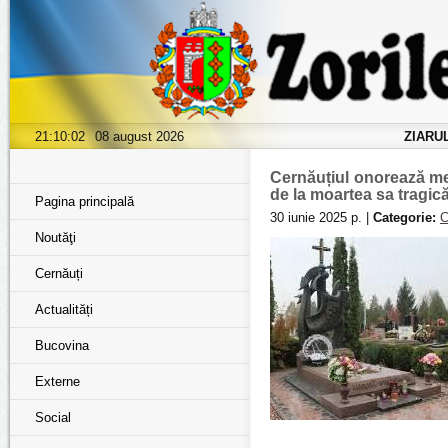
21:10:03
08 august 2026
ZIARU
Cernăuțiul onorează me
de la moartea sa tragic
Pagina principală
30 iunie 2025 р. |
Categorie:
C
Noutăţi
Cernăuți
Actualități
Bucovina
Externe
Social