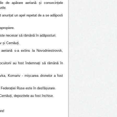
ările de apărare aeriană și consecințele
rile.
st anunțat un apel repetat de a se adăposti
 apropiere.
: este necesar să rămână în adăposturi.
v și Cernăuți.
 aeriană s-a extins la Novodniestrovsk,
ocuitorii au fost îndemnați să rămână în
nivka, Komariv - mișcarea dronelor a fost
 Federației Ruse este în desfășurare.
ernăuți, depozitele au fost închise.
re!