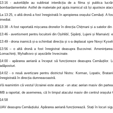
13:16 - autoritățile au subliniat interdicția de a filma și publica lucr
bombardamentelor. Astfel de materiale pot ajuta inamicul să își ajusteze atacu
La 13:25, o altă dronă a fost înregistrată în apropierea orașului Cernăuți. A fo
imediat.
13:38 - A fost raportată mișcarea dronelor în direcția Chițmani și a satelor din
13:46 - avertisment pentru locuitorii din Oșihlibî, Șipânți, Lujeni și Mamaivți
13:49 - drona inamică și-a schimbat direcția și s-a deplasat spre Novyi Kyseli
13:56 – o altă dronă a fost înregistrat deasupra Bucovinei. Amenințarea
Lomachinți, Myhalkovo și așezările învecinate.
14:00 - apărarea aeriană a început să funcționeze deasupra Cernăuților. L
adăposturi.
14:02 - o nouă avertizare pentru districtul Nistru: Korman, Lopativ, Brata
înregistrată în direcția dumneavoastră.
Vă reamintim că vestul Ucrainei este atacat - un atac aerian masiv din partea
MB a raportat, de asemenea, că în timpul atacului masiv din centrul orașului C
14:58
UAV deasupra Cernăuțiului. Apărarea aeriană funcționează. Stați în locuri sigu