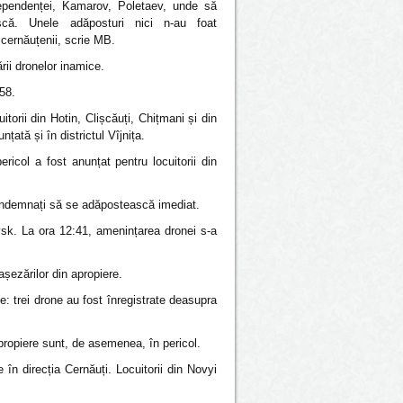
ependenței, Kamarov, Poletaev, unde să
că. Unele adăposturi nici n-au foat
cernăuțenii, scrie MB.
ii dronelor inamice.
:58.
torii din Hotin, Clișcăuți, Chițmani și din
țată și în districtul Vîjnița.
icol a fost anunțat pentru locuitorii din
 îndemnați să se adăpostească imediat.
ovsk. La ora 12:41, amenințarea dronei s-a
așezărilor din apropiere.
: trei drone au fost înregistrate deasupra
apropiere sunt, de asemenea, în pericol.
în direcția Cernăuți. Locuitorii din Novyi