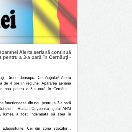
 Doamne! Alerta aeriană continuă
 pentru a 3-a oară în Cernăuți -
uți, Drone deasupra Cernăuțiului! Alerta
uă de 4 ore în regiune. Apărarea aeriană
in nou pentru a 3-a oară în Cernăuți -
nă funcționează din nou pentru a 3-a oară
ăuțiului – Ruslan Osypenko, șeful ARM
tă lumea a fost îndemnată să stea în
adăposturile. Cei din zona străzilor ,