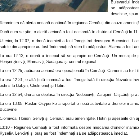
Bulevardul Ind
se adăposteas
deschise, spun 
Reamintim că alerta aeriană continuă în regiunea Cernăuți din cauza amenințăr
După cum se știe, o alertă aeriană a fost declarată în districtul Cernăuți la 11
Ulterior, la 12:07, o dronă inamică a fost înregistrat deasupra Bucovinei. Locui
satele din apropiere au fost îndemnați să stea în adăposturi. Alarma a fost anun
La ora 12:13, o dronă a început să se apropie de Cernăuți. Un mesaj de per
Horișni Șerivți, Mamaivți, Sadagura și centrul regional.
La ora 12:25, apărarea aeriană era operațională în Cernăuți. Oamenii au fost
La ora 12:31, o altă țintă inamică a fost înregistrată în direcția Novodnistr
extins la Babyn, Chelmeneț și Hotin.
La ora 12:54, drona se deplasa în direcția Nedoboivți, Zarojanî, Clișcăuți și a 
La ora 13:05, Ruslan Osypenko a raportat o nouă activitate a dronelor inamice
Bucovinei.
Ciornivca, Horișni Șerivți și Cernăuți erau amenințate. Hotin și așezările din 
13:10 - Regiunea Cernăuți a fost informată despre mișcarea dronelor inamice 
Kyseliv, Lenkivți și oraș au fost îndemnați să se adăpostească imediat.