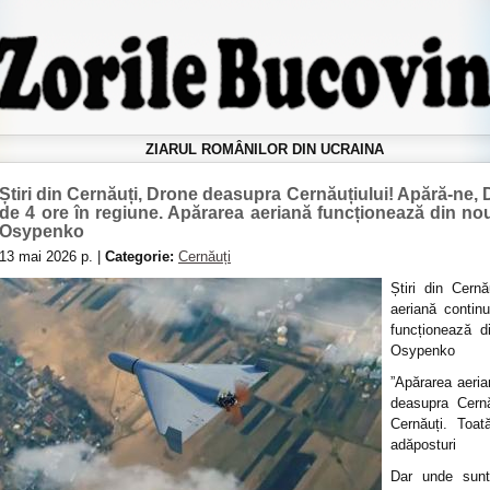
ZIARUL ROMÂNILOR DIN UCRAINA
Știri din Cernăuți, Drone deasupra Cernăuțiului! Apără-ne,
de 4 ore în regiune. Apărarea aeriană funcționează din nou
Osypenko
13 mai 2026 р. |
Categorie:
Cernăuți
Știri din Cernă
aeriană contin
funcționează d
Osypenko
”Apărarea aeria
deasupra Cern
Cernăuți. Toa
adăposturi
Dar unde sunt 