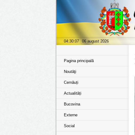
04:30:08
06 august 2026
Pagina principală
Noutăţi
Cernăuți
Actualități
Bucovina
Externe
Social