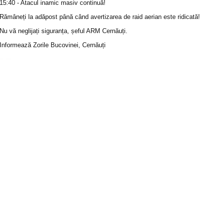
15:40 - Atacul inamic masiv continuă!
Rămâneți la adăpost până când avertizarea de raid aerian este ridicată!
Nu vă neglijați siguranța, șeful ARM Cernăuți.
Informează Zorile Bucovinei, Cernăuți