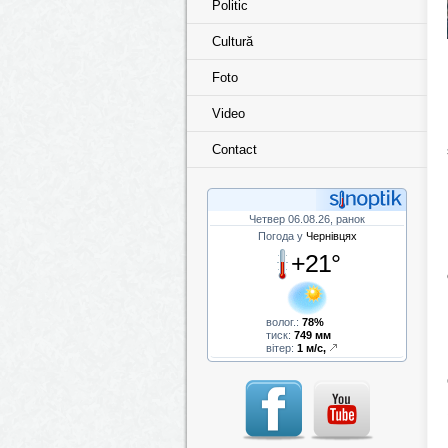
Politic
Cultură
Foto
Video
Contact
Четвер 06.08.26, ранок
Погода у
Чернівцях
+21°
волог.:
78%
тиск:
749 мм
вітер:
1 м/с,