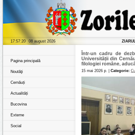
17:57:21
08 august 2026
ZIARU
Într-un cadru de dezb
Universității din Cernă
Pagina principală
filologiei române, aduc
15 mai 2026 р. |
Categorie:
Cu
Noutăţi
Cernăuți
Actualități
Bucovina
Externe
Social