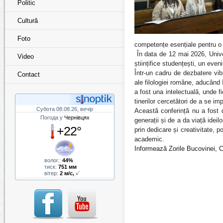
Politic
Cultură
Foto
competențe esențiale pentru o 
În data de 12 mai 2026, Univer
Video
științifice studențești, un eve
Într-un cadru de dezbatere vib
Contact
ale filologiei române, aducând 
a fost una intelectuală, unde fi
tinerilor cercetători de a se im
Субота 08.08.26, вечір
Această conferință nu a fost d
Погода у
Чернівцях
generații și de a da viață ideil
+22°
prin dedicare și creativitate, p
academic.
I
nformează Zorile Bucovinei, C
волог.:
44%
тиск:
751 мм
вітер:
2 м/с,