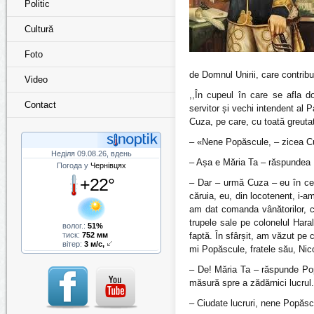
Politic
Cultură
Foto
de Domnul Unirii, care contrib
Video
,,În cupeul în care se afla d
Contact
servitor și vechi intendent al 
Cuza, pe care, cu toată greuta
– «Nene Popăscule, – zicea Cuz
Неділя 09.08.26, вдень
– Așa e Măria Ta – răspundea 
Погода у
Чернівцях
+22°
– Dar – urmă Cuza – eu în cea
căruia, eu, din locotenent, i-a
am dat comanda vânătorilor, c
trupele sale pe colonelul Har
волог.:
51%
тиск:
752 мм
faptă. În sfârșit, am văzut pe 
вітер:
3 м/с,
mi Popăscule, fratele său, Nic
– De! Măria Ta – răspunde Pop
măsură spre a zădărnici lucrul.
– Ciudate lucruri, nene Popăsc