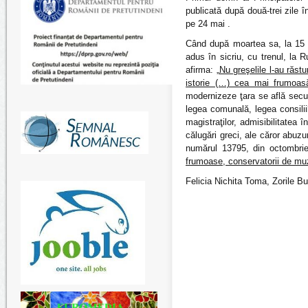
publicată după două-trei zile î
pe 24 mai .
Când după moartea sa, la 15 m
adus în sicriu, cu trenul, la 
afirma: „
Nu greşelile l-au răst
istorie (…) cea mai frumoas
modernizeze ţara se află secula
legea comunală, legea consiliil
magistraţilor, admisibilitatea 
călugări greci, ale căror abuzur
numărul 13795, din octombrie
frumoase, conservatorii de muz
Felicia Nichita Toma, Zorile Bu