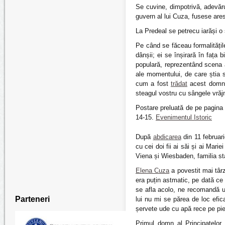
Se cuvine, dimpotrivă, adevăru
guvern al lui Cuza, fusese arest
La Predeal se petrecu iarăși o
Pe când se făceau formalități
dânșii; ei se înșirară în fața
populară, reprezentând scena as
ale momentului, de care știa s
cum a fost
trădat
acest domn, 
steagul vostru cu sângele vrăjm
Postare preluată de pe pagina di
14-15.
Evenimentul Istoric
După
abdicarea
din 11 februar
cu cei doi fii ai săi și ai Marie
Viena și Wiesbaden, familia sta
Elena Cuza
a povestit mai târz
era puțin astmatic, pe dată ce 
se afla acolo, ne recomandă u
Parteneri
lui nu mi se părea de loc efi
șervete ude cu apă rece pe pie
Primul domn al Principatelor 