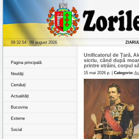
09:32:55
09 august 2026
ZIARU
Unificatorul de Țară, A
sicriu, când după moar
Pagina principală
printre străini, corpul 
15 mai 2026 р. |
Categorie:
Ac
Noutăţi
Cernăuți
Actualități
Bucovina
Externe
Social