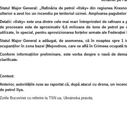
Statul Major General: „Rafinăria de petrol «Ilsky» din regiunea Krasnod
ulterior a avut loc un incendiu pe teritoriul uzinei. Amploarea pagubelor 
Detalii: «Ilsky» este una dintre cele mai mari întreprinderi de rafinare a
de procesare este de aproximativ 6,6 milioane de tone de petrol pe 
utilizate, în special, pentru aprovizionarea forțelor armate ale Federației
Statul Major General a adăugat, de asemenea, că în noaptea spre 1 iu
ocupanților în zona bazei (Mejvodnoe, care se află în Crimeea ocupată t
Conform informațiilor preliminare, este vorba despre o navă de demag
clarificate.
Context:
Anterior, autoritățile ruse au raportat că, după atacul cu drona, un incendi
de petrol Ilya.
Zorile Bucovinei cu referire la TSN ua, Ukrainska pravda,