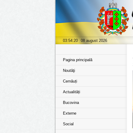
03:54:20
08 august 2026
Pagina principală
Noutăţi
Cernăuți
Actualități
Bucovina
Externe
Social