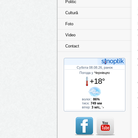
Politic
Cultură
Foto
Video
Contact
Субота 08.08.26, ранок
Погода у
Чернівцях
+18°
волог.:
86%
тиск:
749 мм
вітер:
3 м/с,