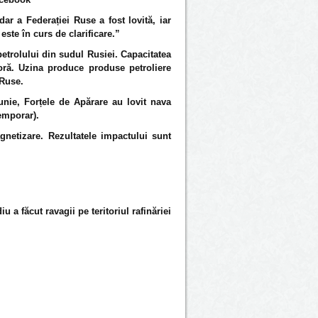
ar a Federației Ruse a fost lovită, iar
este în curs de clarificare.”
 petrolului din sudul Rusiei. Capacitatea
oră. Uzina produce produse petroliere
 Ruse.
nie, Forțele de Apărare au lovit nava
emporar).
netizare. Rezultatele impactului sunt
u a făcut ravagii pe teritoriul rafinăriei