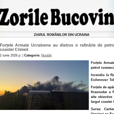
ZIARUL ROMÂNILOR DIN UCRAINA
Forțele Armate Ucrainene au distrus o rafinărie de petr
coastei Crimeii
2 iunie 2026 р. |
Categorie:
Noutăţi
Forțele Armat
petrol rusească
Incendiu la Ra
Exilenova+ Te
Forțele de apăr
Krasnodar a F
alte obiective
largul coastei 
Sursa: Carti
Ucrainei pe F