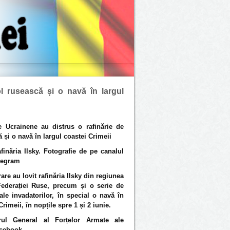
ol rusească și o navă în largul
e Ucrainene au distrus o rafinărie de
 și o navă în largul coastei Crimeii
finăria Ilsky. Fotografie de pe canalul
legram
are au lovit rafinăria Ilsky din regiunea
ederației Ruse, precum și o serie de
 ale invadatorilor, în special o navă în
Crimeii, în nopțile spre 1 și 2 iunie.
erul General al Forțelor Armate ale
acebook