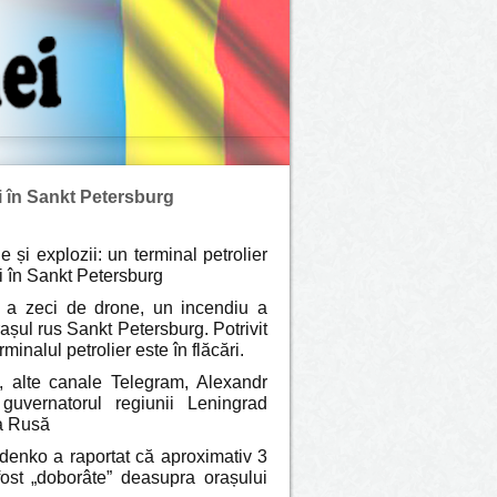
ri în Sankt Petersburg
 și explozii: un terminal petrolier
ri în Sankt Petersburg
 a zeci de drone, un incendiu a
rașul rus Sankt Petersburg. Potrivit
rminalul petrolier este în flăcări.
, alte canale Telegram, Alexandr
guvernatorul regiunii Leningrad
a Rusă
zdenko a raportat că aproximativ 3
fost „doborâte” deasupra orașului