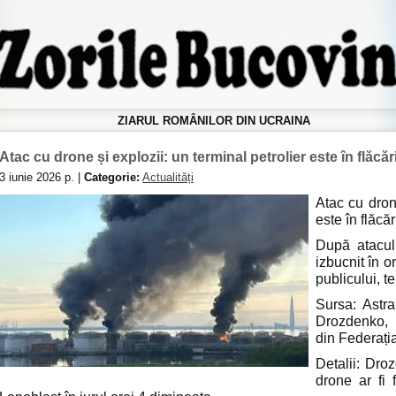
ZIARUL ROMÂNILOR DIN UCRAINA
Atac cu drone și explozii: un terminal petrolier este în flăcă
3 iunie 2026 р. |
Categorie:
Actualități
Atac cu drone
este în flăcă
După atacul
izbucnit în o
publicului, te
Sursa: Astra
Drozdenko, 
din Federați
Detalii: Dro
drone ar fi 