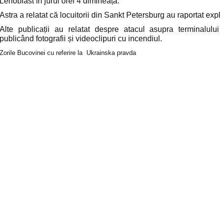
Lenoblast în jurul orei 4 dimineața.
Astra a relatat că locuitorii din Sankt Petersburg au raportat explo
Alte publicații au relatat despre atacul asupra terminalulu
publicând fotografii și videoclipuri cu incendiul.
Zorile Bucovinei cu referire la Ukrainska pravda