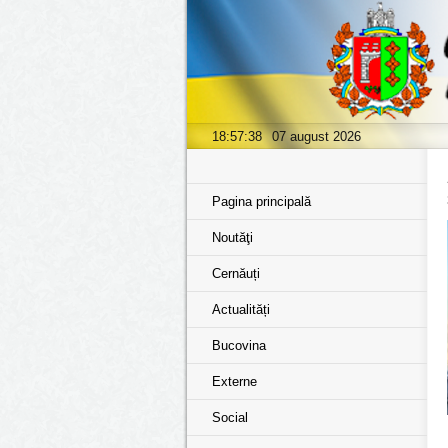
18:57:38
07 august 2026
Pagina principală
Noutăţi
Cernăuți
Actualități
Bucovina
Externe
Social