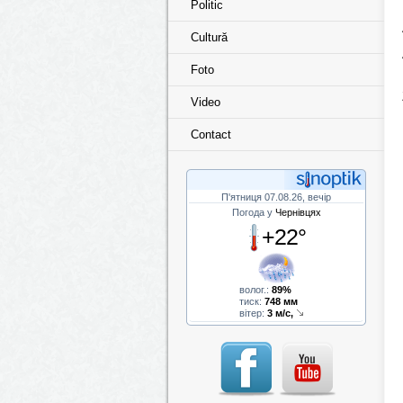
Politic
Cultură
Foto
Video
Contact
П'ятниця 07.08.26, вечір
Погода у
Чернівцях
+22°
волог.:
89%
тиск:
748 мм
вітер:
3 м/с,