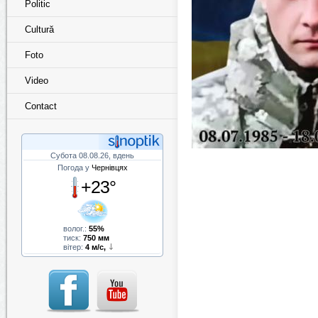
Politic
Cultură
Foto
Video
Contact
Субота 08.08.26, вдень
Погода у
Чернівцях
+23°
волог.:
55%
тиск:
750 мм
вітер:
4 м/с,