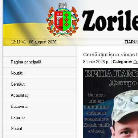
12:11:42
08 august 2026
ZIARU
Cernăuțiul își ia rămas
8 iunie 2026 р. |
Categorie:
Ce
Pagina principală
Noutăţi
Cernăuți
Actualități
Bucovina
Externe
Social