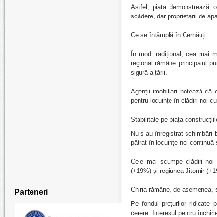
Astfel, piața demonstrează o
scădere, dar proprietarii de ap
Ce se întâmplă în Cernăuți
În mod tradițional, cea mai m
regional rămâne principalul pun
sigură a țării.
Agenții imobiliari notează c
pentru locuințe în clădiri noi 
Stabilitate pe piața construcțiil
Nu s-au înregistrat schimbări b
pătrat în locuințe noi continuă 
Cele mai scumpe clădiri noi 
(+19%) și regiunea Jitomir (+
Chiria rămâne, de asemenea,
Parteneri
Pe fondul prețurilor ridicate
cerere. Interesul pentru închir