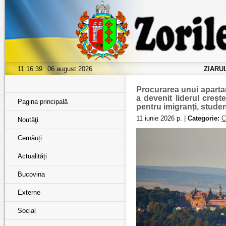
11:16:40
06 august 2026
ZIARU
Procurarea unui aparta
a devenit liderul creșt
Pagina principală
pentru imigranți, studenț
11 iunie 2026 р. |
Categorie:
C
Noutăţi
Cernăuți
Actualități
Bucovina
Externe
Social