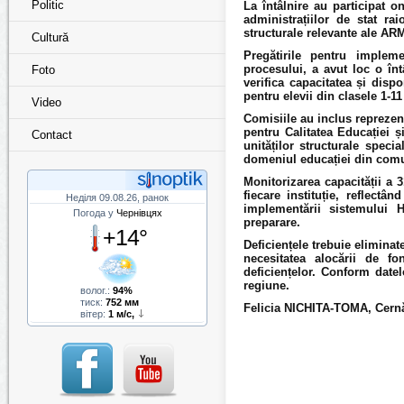
Politic
La întâlnire au participat 
administrațiilor de stat ra
structurale relevante ale AR
Cultură
Pregătirile pentru impleme
procesului, a avut loc o înt
Foto
verifica capacitatea și disp
pentru elevii din clasele 1-1
Video
Comisiile au inclus reprezen
pentru Calitatea Educației ș
Contact
unităților structurale speci
domeniul educației din comuni
Monitorizarea capacității a 3
fiecare instituție, reflect
Неділя 09.08.26, ранок
implementării sistemului 
Погода у
Чернівцях
preparare.
+14°
Deficiențele trebuie eliminate
necesitatea alocării de fo
deficiențelor. Conform datel
regiune.
волог.:
94%
тиск:
752 мм
Felicia NICHITA-TOMA, Cernă
вітер:
1 м/с,