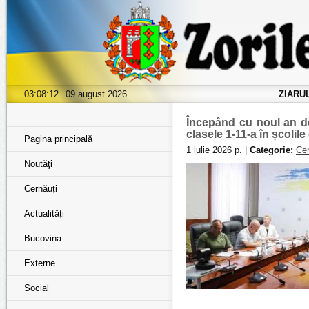
03:08:13
09 august 2026
ZIARU
Începând cu noul an de
clasele 1-11-a în școlil
Pagina principală
1 iulie 2026 р. |
Categorie:
Cer
Noutăţi
Cernăuți
Actualități
Bucovina
Externe
Social