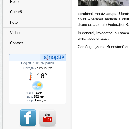
Politic
Cultură
combinat masiv asupra Ucraine
tipuri. Apărarea aeriană a dis
Foto
drone de atac ale Federației Ru
Video
În general, invadatorii au ataca
urma acestui atac.
Contact
Cernăuţi, „Zorile Bucovinei” c
Неділя 09.08.26, ранок
Погода у
Чернівцях
+16°
волог.:
87%
тиск:
752 мм
вітер:
1 м/с,