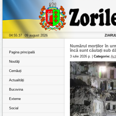
04:55:38
09 august 2026
ZIARU
Numărul morților în ur
încă sunt căutați sub d
Pagina principală
3 iulie 2026 р. |
Categorie:
Act
Noutăţi
Cernăuți
Actualități
Bucovina
Externe
Social