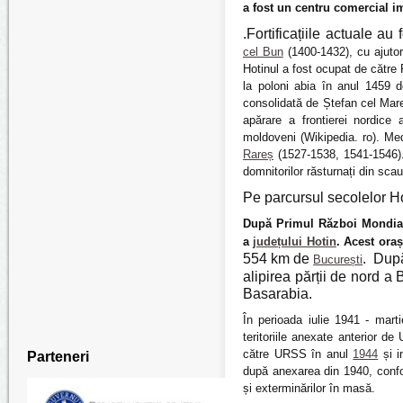
a fost un centru comercial im
.Fortificațiile actuale 
cel Bun
(1400-1432), cu ajuto
Hotinul a fost ocupat de către 
la poloni abia în anul 1459 
consolidată de Ștefan cel Mare 
apărare a frontierei nordice
moldoveni (Wikipedia. ro). Med
Rareș
(1527-1538, 1541-1546). 
domnitorilor răsturnați din scau
Pe parcursul secolelor Hotin
După Primul Război Mondial
a
județului Hotin
. Acest oraș
554 km de
. După
București
alipirea părții de nord a
Basarabia.
În perioada iulie 1941 - mart
teritoriile anexate anterior d
către URSS în anul
1944
și i
Parteneri
după anexarea din 1940, confo
și exterminărilor în masă.