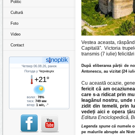
Politic
Cultură
Foto
Video
Vestea aceasta, răspândi
Contact
Capitală”. Victoria tru
transmis (7 iulie) felicităr
După eliberarea părții de n
Четвер 06.08.26, ранок
Antonescu, au vizitat (24 iul
Погода у
Чернівцях
+21°
Cu această ocazie, genera
fericit că am ocaziune
care s-a ridicat prin m
волог.:
78%
leagănul nostru, unde s
тиск:
749 мм
вітер:
1 м/с,
zidit din temelii, prin 
vedeți aici e opera ță
Editura Enciclopedică, B
Legenda spune că
numele or
pe malurile abrupte ale Nist