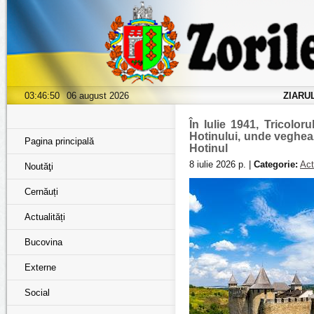
03:46:51
06 august 2026
ZIARU
În Iulie 1941, Tricolor
Hotinului, unde vegheaz
Pagina principală
Hotinul
8 iulie 2026 р. |
Categorie:
Act
Noutăţi
Cernăuți
Actualități
Bucovina
Externe
Social