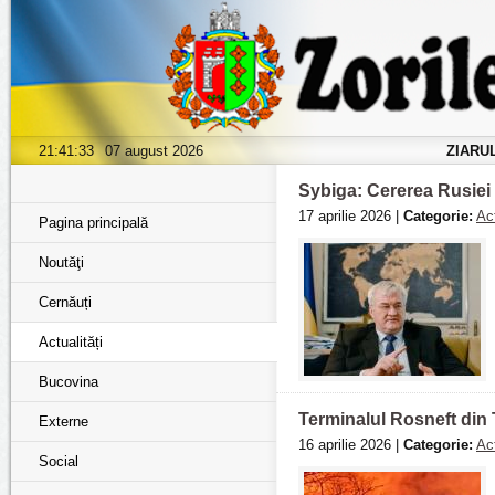
21:41:35
07 august 2026
ZIARU
Sybiga: Cererea Rusiei 
17 aprilie 2026 |
Categorie:
Act
Pagina principală
Noutăţi
Cernăuți
Actualități
Bucovina
Terminalul Rosneft din 
Externe
16 aprilie 2026 |
Categorie:
Act
Social