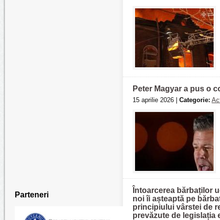
Peter Magyar a pus o c
15 aprilie 2026 |
Categorie:
Act
Întoarcerea bărbaților u
Parteneri
noi îi așteaptă pe bărba
principiului vârstei de 
prevăzute de legislația