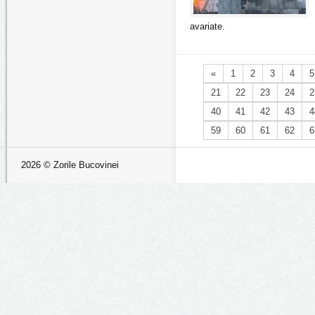
avariate.
«
1
2
3
4
5
21
22
23
24
2
40
41
42
43
4
59
60
61
62
6
2026 © Zorile Bucovinei