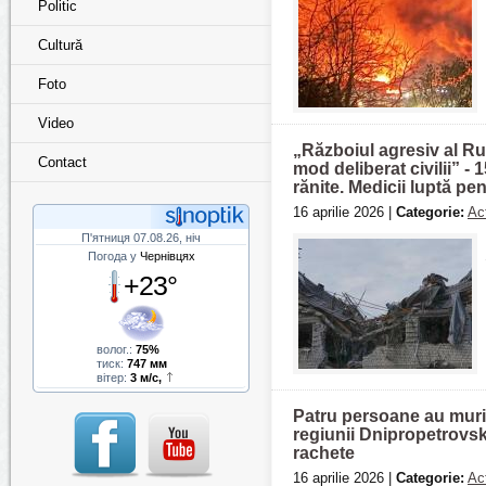
Politic
Cultură
Foto
Video
„Războiul agresiv al Ru
Contact
mod deliberat civilii” -
rănite. Medicii luptă pent
16 aprilie 2026 |
Categorie:
Act
П'ятниця 07.08.26, ніч
Погода у
Чернівцях
+23°
волог.:
75%
тиск:
747 мм
вітер:
3 м/с,
Patru persoane au murit 
regiunii Dnipropetrovsk
rachete
16 aprilie 2026 |
Categorie:
Act